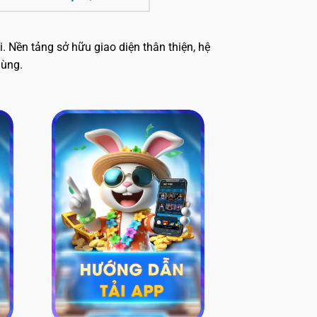
. Nền tảng sở hữu giao diện thân thiện, hệ
dùng.