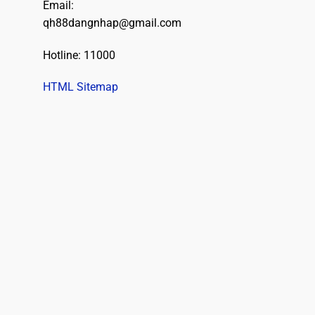
Email:
qh88dangnhap@gmail.com
Hotline: 11000
HTML Sitemap