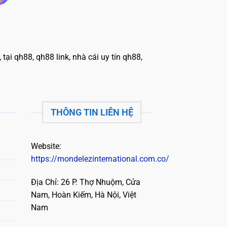
ại qh88, qh88 link, nhà cái uy tín qh88,
THÔNG TIN LIÊN HỆ
Website:
https://mondelezinternational.com.co/
Địa Chỉ: 26 P. Thợ Nhuộm, Cửa
Nam, Hoàn Kiếm, Hà Nội, Việt
Nam