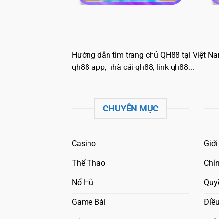
Hướng dẫn tìm trang chủ QH88 tại Việt N
qh88 app, nhà cái qh88, link qh88...
CHUYÊN MỤC
Casino
Giới
Thể Thao
Chí
Nổ Hũ
Quy
Game Bài
Điề