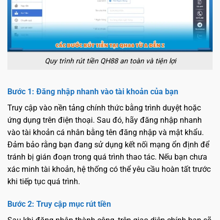
Quy trình rút tiền QH88 an toàn và tiện lợi
Bước 1: Đăng nhập nhanh vào tài khoản của bạn
Truy cập vào nền tảng chính thức bằng trình duyệt hoặc
ứng dụng trên điện thoại. Sau đó, hãy đăng nhập nhanh
vào tài khoản cá nhân bằng tên đăng nhập và mật khẩu.
Đảm bảo rằng bạn đang sử dụng kết nối mạng ổn định để
tránh bị gián đoạn trong quá trình thao tác. Nếu bạn chưa
xác minh tài khoản, hệ thống có thể yêu cầu hoàn tất trước
khi tiếp tục quá trình.
Bước 2: Truy cập mục rút tiền