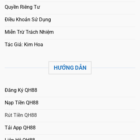
Quyền Riêng Tư
Điều Khoản Sử Dụng
Miễn Trừ Trách Nhiệm
Tác Giả: Kim Hoa
HƯỚNG DẪN
Đăng Ký QH88
Nạp Tiền QH88
Rút Tiền QH88
Tải App QH88