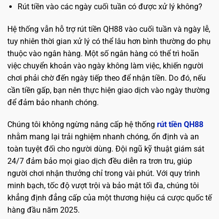
Rút tiền vào các ngày cuối tuần có được xử lý không?
Hệ thống vẫn hỗ trợ rút tiền QH88 vào cuối tuần và ngày lễ,
tuy nhiên thời gian xử lý có thể lâu hơn bình thường do phụ
thuộc vào ngân hàng. Một số ngân hàng có thể trì hoãn
việc chuyển khoản vào ngày không làm việc, khiến người
chơi phải chờ đến ngày tiếp theo để nhận tiền. Do đó, nếu
cần tiền gấp, bạn nên thực hiện giao dịch vào ngày thường
để đảm bảo nhanh chóng.
Chúng tôi không ngừng nâng cấp hệ thống
rút tiền QH88
nhằm mang lại trải nghiệm nhanh chóng, ổn định và an
toàn tuyệt đối cho người dùng. Đội ngũ kỹ thuật giám sát
24/7 đảm bảo mọi giao dịch đều diễn ra trơn tru, giúp
người chơi nhận thưởng chỉ trong vài phút. Với quy trình
minh bạch, tốc độ vượt trội và bảo mật tối đa, chúng tôi
khẳng định đẳng cấp của một thương hiệu cá cược quốc tế
hàng đầu năm 2025.