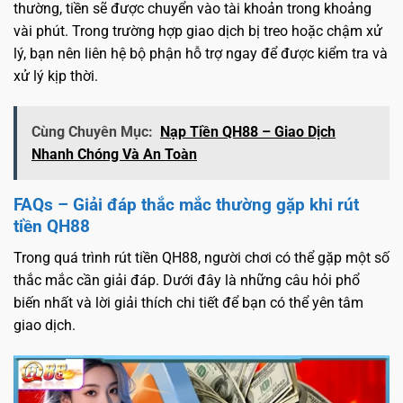
thường, tiền sẽ được chuyển vào tài khoản trong khoảng
vài phút. Trong trường hợp giao dịch bị treo hoặc chậm xử
lý, bạn nên liên hệ bộ phận hỗ trợ ngay để được kiểm tra và
xử lý kịp thời.
Cùng Chuyên Mục:
Nạp Tiền QH88 – Giao Dịch
Nhanh Chóng Và An Toàn
FAQs – Giải đáp thắc mắc thường gặp khi rút
tiền QH88
Trong quá trình rút tiền QH88, người chơi có thể gặp một số
thắc mắc cần giải đáp. Dưới đây là những câu hỏi phổ
biến nhất và lời giải thích chi tiết để bạn có thể yên tâm
giao dịch.