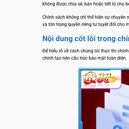
không được chia sẻ, bán hoặc tiết lộ cho 
Chính sách không chỉ thể hiện sự chuyên n
và tôn trọng quyền riêng tư tuyệt đối cho m
Nội dung cốt lõi trong ch
Để hiểu rõ về cách chúng tôi thực thi chí
chính tạo nên cấu trúc bảo mật toàn diện.