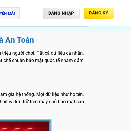
ĐĂNG KÝ
ĐĂNG NHẬP
YẾN MÃI
à An Toàn
triệu người chơi. Tất cả dữ liệu cá nhân,
 chặt chẽ chuẩn bảo mật quốc tế nhằm đảm
am gia hệ thống. Mọi dữ liệu như họ tên,
-bit và lưu trữ trên máy chủ bảo mật cao