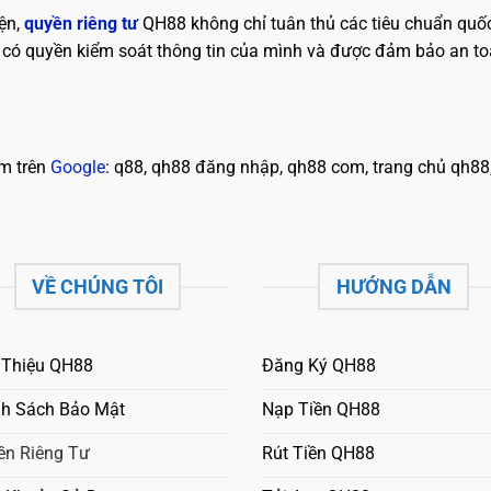
ện,
quyền riêng tư
QH88 không chỉ tuân thủ các tiêu chuẩn quố
ều có quyền kiểm soát thông tin của mình và được đảm bảo an t
am trên
Google
: q88, qh88 đăng nhập, qh88 com, trang chủ qh88, t
VỀ CHÚNG TÔI
HƯỚNG DẪN
 Thiệu QH88
Đăng Ký QH88
nh Sách Bảo Mật
Nạp Tiền QH88
ền Riêng Tư
Rút Tiền QH88