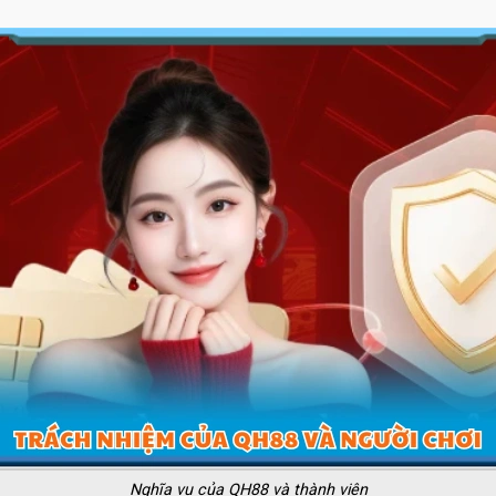
Nghĩa vụ của QH88 và thành viên