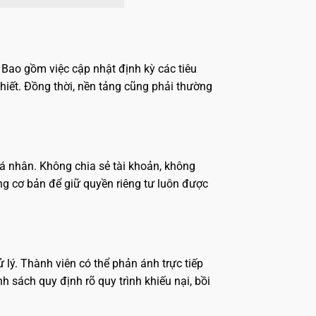
 Bao gồm việc cập nhật định kỳ các tiêu
hiết. Đồng thời, nền tảng cũng phải thường
á nhân. Không chia sẻ tài khoản, không
ng cơ bản để giữ quyền riêng tư luôn được
 lý. Thành viên có thể phản ánh trực tiếp
 sách quy định rõ quy trình khiếu nại, bồi