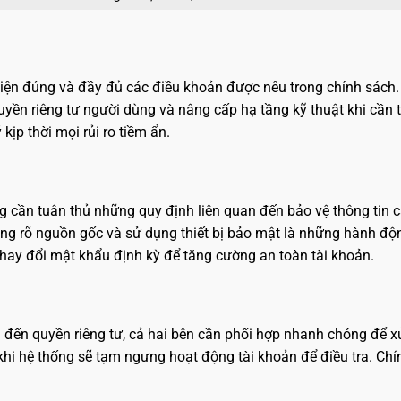
hiện đúng và đầy đủ các điều khoản được nêu trong chính sách.
yền riêng tư người dùng và nâng cấp hạ tầng kỹ thuật khi cần t
kịp thời mọi rủi ro tiềm ẩn.
 cần tuân thủ những quy định liên quan đến bảo vệ thông tin c
ông rõ nguồn gốc và sử dụng thiết bị bảo mật là những hành độ
ay đổi mật khẩu định kỳ để tăng cường an toàn tài khoản.
n đến quyền riêng tư, cả hai bên cần phối hợp nhanh chóng để xử
i hệ thống sẽ tạm ngưng hoạt động tài khoản để điều tra. Chính