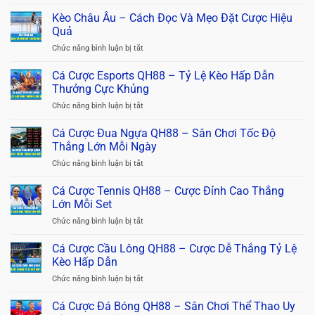
Kèo
Chơi
Nhất
Châu
Kèo Châu Âu – Cách Đọc Và Mẹo Đặt Cược Hiệu
Và
Á
Mẹo
Quả
–
Đánh
ở
Chức năng bình luận bị tắt
Hướng
Bài
Kèo
Dẫn
Thắng
Châu
Cá Cược Esports QH88 – Tỷ Lệ Kèo Hấp Dẫn
Cách
Lớn
Âu
Hiểu
Thưởng Cực Khủng
–
Và
ở
Chức năng bình luận bị tắt
Cách
Bắt
Cá
Đọc
Kèo
Cược
Cá Cược Đua Ngựa QH88 – Sân Chơi Tốc Độ
Và
Chuẩn
Esports
Mẹo
Thắng Lớn Mỗi Ngày
Xác
QH88
Đặt
ở
Chức năng bình luận bị tắt
–
Cược
Cá
Tỷ
Hiệu
Cược
Cá Cược Tennis QH88 – Cược Đỉnh Cao Thắng
Lệ
Quả
Đua
Kèo
Lớn Mỗi Set
Ngựa
Hấp
ở
Chức năng bình luận bị tắt
QH88
Dẫn
Cá
–
Thưởng
Cược
Cá Cược Cầu Lông QH88 – Cược Dễ Thắng Tỷ Lệ
Sân
Cực
Tennis
Chơi
Kèo Hấp Dẫn
Khủng
QH88
Tốc
ở
Chức năng bình luận bị tắt
–
Độ
Cá
Cược
Thắng
Cược
Cá Cược Đá Bóng QH88 – Sân Chơi Thể Thao Uy
Đỉnh
Lớn
Cầu