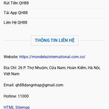
Rút Tiền QH88
Tải App QH88
Liên Hệ QH88
THÔNG TIN LIÊN HỆ
Website:
https://mondelezinternational.com.co/
Địa Chỉ: 26 P. Thợ Nhuộm, Cửa Nam, Hoàn Kiếm, Hà Nội,
Việt Nam
Email:
qh88dangnhap@gmail.com
Hotline: 11000
HTML Sitemap