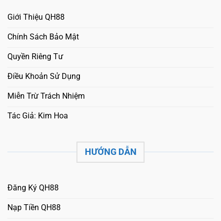
Giới Thiệu QH88
Chính Sách Bảo Mật
Quyền Riêng Tư
Điều Khoản Sử Dụng
Miễn Trừ Trách Nhiệm
Tác Giả: Kim Hoa
HƯỚNG DẪN
Đăng Ký QH88
Nạp Tiền QH88