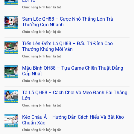
Lời To
ở
Chức năng bình luận bị tắt
Liêng
QH88
Sâm Lốc QH88 – Cược Nhỏ Thắng Lớn Trả
–
Thưởng Cực Nhanh
Game
ở
Chức năng bình luận bị tắt
Bài
Sâm
3
Lốc
Tiến Lên Đếm Lá QH88 – Đấu Trí Đỉnh Cao
Lá
QH88
Kịch
Thưởng Khủng Mỗi Ván
–
Tính
ở
Chức năng bình luận bị tắt
Cược
Cược
Tiến
Nhỏ
Nhỏ
Lên
Mậu Binh QH88 – Tựa Game Chiến Thuật Đẳng
Thắng
Lời
Đếm
Lớn
Cấp Nhất
To
Lá
Trả
ở
Chức năng bình luận bị tắt
QH88
Thưởng
Mậu
–
Cực
Binh
Tá Lả QH88 – Cách Chơi Và Mẹo Đánh Bài Thắng
Đấu
Nhanh
QH88
Trí
Lớn
–
Đỉnh
ở
Chức năng bình luận bị tắt
Tựa
Cao
Tá
Game
Thưởng
Lả
Kèo Châu Á – Hướng Dẫn Cách Hiểu Và Bắt Kèo
Chiến
Khủng
QH88
Thuật
Chuẩn Xác
Mỗi
–
Đẳng
Ván
ở
Chức năng bình luận bị tắt
Cách
Cấp