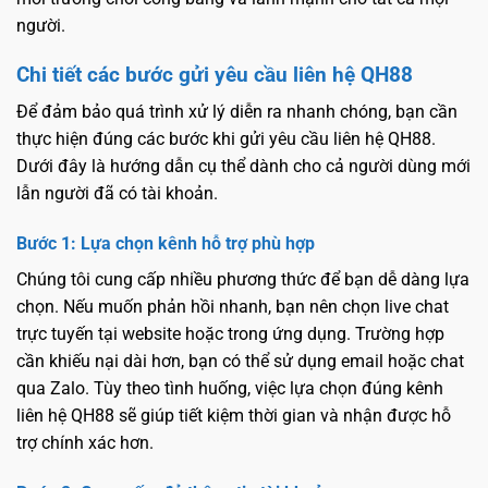
người.
Chi tiết các bước gửi yêu cầu liên hệ QH88
Để đảm bảo quá trình xử lý diễn ra nhanh chóng, bạn cần
thực hiện đúng các bước khi gửi yêu cầu liên hệ QH88.
Dưới đây là hướng dẫn cụ thể dành cho cả người dùng mới
lẫn người đã có tài khoản.
Bước 1: Lựa chọn kênh hỗ trợ phù hợp
Chúng tôi cung cấp nhiều phương thức để bạn dễ dàng lựa
chọn. Nếu muốn phản hồi nhanh, bạn nên chọn live chat
trực tuyến tại website hoặc trong ứng dụng. Trường hợp
cần khiếu nại dài hơn, bạn có thể sử dụng email hoặc chat
qua Zalo. Tùy theo tình huống, việc lựa chọn đúng kênh
liên hệ QH88 sẽ giúp tiết kiệm thời gian và nhận được hỗ
trợ chính xác hơn.