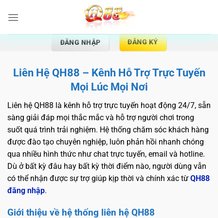
Chuyển
đến
nội
dung
ĐĂNG KÝ
ĐĂNG NHẬP
Liên Hệ QH88 – Kênh Hỗ Trợ Trực Tuyến
Mọi Lúc Mọi Nơi
Liên hệ QH88 là kênh hỗ trợ trực tuyến hoạt động 24/7, sẵn
sàng giải đáp mọi thắc mắc và hỗ trợ người chơi trong
suốt quá trình trải nghiệm. Hệ thống chăm sóc khách hàng
được đào tạo chuyên nghiệp, luôn phản hồi nhanh chóng
qua nhiều hình thức như chat trực tuyến, email và hotline.
Dù ở bất kỳ đâu hay bất kỳ thời điểm nào, người dùng vẫn
có thể nhận được sự trợ giúp kịp thời và chính xác từ
QH88
đăng nhập
.
Giới thiệu về hệ thống liên hệ QH88