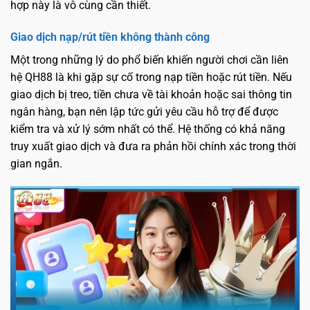
hợp này là vô cùng cần thiết.
Giao dịch nạp/rút tiền không thành công
Một trong những lý do phổ biến khiến người chơi cần liên
hệ QH88 là khi gặp sự cố trong nạp tiền hoặc rút tiền. Nếu
giao dịch bị treo, tiền chưa về tài khoản hoặc sai thông tin
ngân hàng, bạn nên lập tức gửi yêu cầu hỗ trợ để được
kiểm tra và xử lý sớm nhất có thể. Hệ thống có khả năng
truy xuất giao dịch và đưa ra phản hồi chính xác trong thời
gian ngắn.