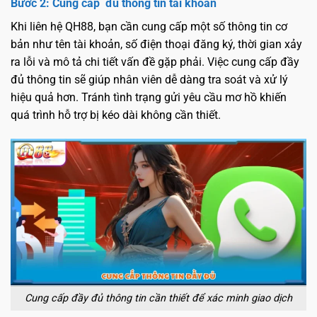
Bước 2: Cung cấp đủ thông tin tài khoản
Khi liên hệ QH88, bạn cần cung cấp một số thông tin cơ
bản như tên tài khoản, số điện thoại đăng ký, thời gian xảy
ra lỗi và mô tả chi tiết vấn đề gặp phải. Việc cung cấp đầy
đủ thông tin sẽ giúp nhân viên dễ dàng tra soát và xử lý
hiệu quả hơn. Tránh tình trạng gửi yêu cầu mơ hồ khiến
quá trình hỗ trợ bị kéo dài không cần thiết.
Cung cấp đầy đủ thông tin cần thiết để xác minh giao dịch