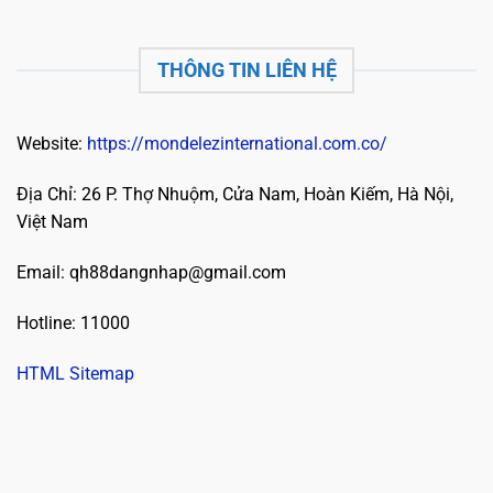
THÔNG TIN LIÊN HỆ
Website:
https://mondelezinternational.com.co/
Địa Chỉ: 26 P. Thợ Nhuộm, Cửa Nam, Hoàn Kiếm, Hà Nội,
Việt Nam
Email:
qh88dangnhap@gmail.com
Hotline: 11000
HTML Sitemap