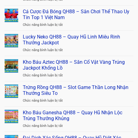
–
Độ
Cá
Cược
Thắng
Cược
Cá Cược Đá Bóng QH88 – Sân Chơi Thể Thao Uy
Đỉnh
Lớn
Cầu
Cao
Tín Top 1 Việt Nam
Mỗi
Lông
Thắng
Ngày
ở
Chức năng bình luận bị tắt
QH88
Lớn
Cá
–
Mỗi
Cược
Lucky Neko QH88 – Quay Hũ Linh Miêu Rinh
Cược
Set
Đá
Dễ
Thưởng Jackpot
Bóng
Thắng
ở
Chức năng bình luận bị tắt
QH88
Tỷ
Lucky
–
Lệ
Neko
Kho Báu Aztec QH88 – Săn Cổ Vật Vàng Trúng
Sân
Kèo
QH88
Chơi
Jackpot Khổng Lồ
Hấp
–
Thể
Dẫn
ở
Chức năng bình luận bị tắt
Quay
Thao
Kho
Hũ
Uy
Báu
Trứng Rồng QH88 – Slot Game Thần Long Nhận
Linh
Tín
Aztec
Miêu
Thưởng Siêu To
Top
QH88
Rinh
1
ở
Chức năng bình luận bị tắt
–
Thưởng
Việt
Trứng
Săn
Jackpot
Nam
Rồng
Kho Báu Ganesha QH88 – Quay Hũ Nhận Lộc
Cổ
QH88
Vật
Trúng Thưởng Khủng
–
Vàng
ở
Chức năng bình luận bị tắt
Slot
Trúng
Kho
Game
Jackpot
Báu
Đại Dịch Xác Sống QH88 – Quay Hũ Diệt Xác
Thần
Khổng