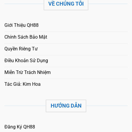
VỀ CHÚNG TÔI
Giới Thiệu QH88
Chính Sách Bảo Mật
Quyền Riêng Tư
Điều Khoản Sử Dụng
Miễn Trừ Trách Nhiệm
Tác Giả: Kim Hoa
HƯỚNG DẪN
Đăng Ký QH88