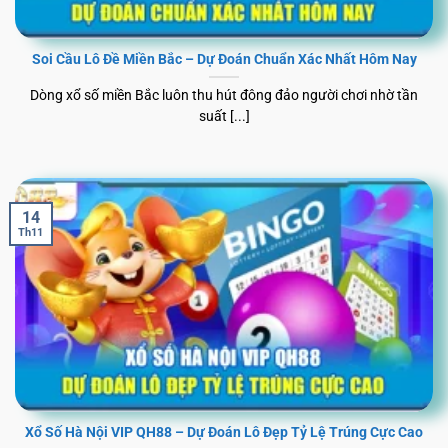
Soi Cầu Lô Đề Miền Bắc – Dự Đoán Chuẩn Xác Nhất Hôm Nay
Dòng xổ số miền Bắc luôn thu hút đông đảo người chơi nhờ tần
suất [...]
14
Th11
Xổ Số Hà Nội VIP QH88 – Dự Đoán Lô Đẹp Tỷ Lệ Trúng Cực Cao