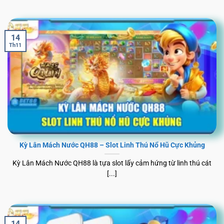
14
Th11
Kỳ Lân Mách Nước QH88 – Slot Linh Thú Nổ Hũ Cực Khủng
Kỳ Lân Mách Nước QH88 là tựa slot lấy cảm hứng từ linh thú cát
[...]
14