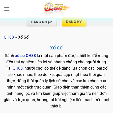
Chuyển
đến
nội
dung
ĐĂNG KÝ
ĐĂNG NHẬP
QH88
»
Xổ Số
XỔ SỐ
Sảnh
xổ số QH88
là một sản phẩm được thiết kế để mang
đến trải nghiệm tiện lợi và nhanh chóng cho người dùng.
Tại
QH88
, người chơi có thể dễ dàng lựa chọn các loại xổ
số khác nhau, theo dõi kết quả cập nhật theo thời gian
thực, đồng thời quản lý lịch sử chơi và các lựa chọn của
mình một cách trực quan. Giao diện thân thiện cùng các
tính năng lọc và tìm kiếm giúp việc tham gia trở nên đơn
giản và trực quan, hướng tới trải nghiệm liền mạch trên mọi
thiết bị