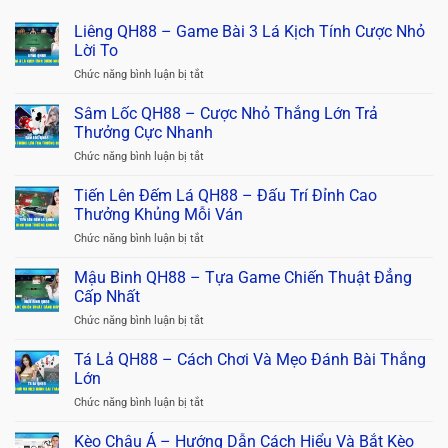
Liêng QH88 – Game Bài 3 Lá Kịch Tính Cược Nhỏ
Lời To
ở
Chức năng bình luận bị tắt
Liêng
QH88
Sâm Lốc QH88 – Cược Nhỏ Thắng Lớn Trả
–
Thưởng Cực Nhanh
Game
ở
Chức năng bình luận bị tắt
Bài
Sâm
3
Lốc
Tiến Lên Đếm Lá QH88 – Đấu Trí Đỉnh Cao
Lá
QH88
Kịch
Thưởng Khủng Mỗi Ván
–
Tính
ở
Chức năng bình luận bị tắt
Cược
Cược
Tiến
Nhỏ
Nhỏ
Lên
Mậu Binh QH88 – Tựa Game Chiến Thuật Đẳng
Thắng
Lời
Đếm
Lớn
Cấp Nhất
To
Lá
Trả
ở
Chức năng bình luận bị tắt
QH88
Thưởng
Mậu
–
Cực
Binh
Tá Lả QH88 – Cách Chơi Và Mẹo Đánh Bài Thắng
Đấu
Nhanh
QH88
Trí
Lớn
–
Đỉnh
ở
Chức năng bình luận bị tắt
Tựa
Cao
Tá
Game
Thưởng
Lả
Kèo Châu Á – Hướng Dẫn Cách Hiểu Và Bắt Kèo
Chiến
Khủng