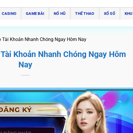
CASINO
GAME BÀI
NỔ HŨ
THỂ THAO
XỔ SỐ
KHU
o Tài Khoản Nhanh Chóng Ngay Hôm Nay
 Tài Khoản Nhanh Chóng Ngay Hôm
Nay