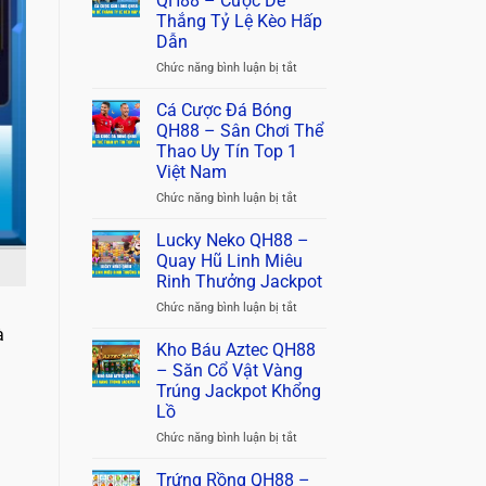
QH88 – Cược Dễ
QH88
Độ
Thắng Tỷ Lệ Kèo Hấp
–
Thắng
Dẫn
Cược
Lớn
Đỉnh
Mỗi
ở
Chức năng bình luận bị tắt
Cao
Ngày
Cá
Thắng
Cược
Cá Cược Đá Bóng
Lớn
Cầu
QH88 – Sân Chơi Thể
Mỗi
Lông
Thao Uy Tín Top 1
Set
QH88
Việt Nam
–
Cược
ở
Chức năng bình luận bị tắt
Dễ
Cá
Thắng
Cược
Lucky Neko QH88 –
Tỷ
Đá
Quay Hũ Linh Miêu
Lệ
Bóng
Rinh Thưởng Jackpot
Kèo
QH88
Hấp
ở
Chức năng bình luận bị tắt
–
Dẫn
Lucky
Sân
à
Neko
Chơi
Kho Báu Aztec QH88
QH88
Thể
– Săn Cổ Vật Vàng
–
Thao
Trúng Jackpot Khổng
Quay
Uy
Lồ
Hũ
Tín
Linh
Top
ở
Chức năng bình luận bị tắt
Miêu
1
Kho
Rinh
Việt
Báu
Trứng Rồng QH88 –