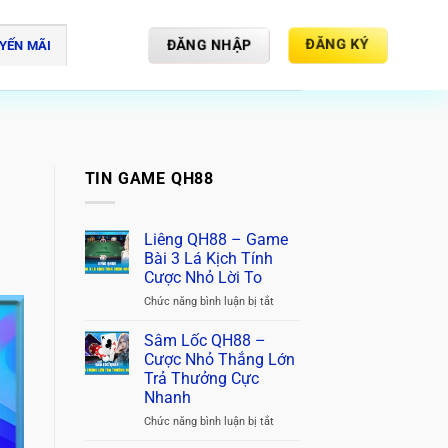
ĐĂNG KÝ
ĐĂNG NHẬP
YẾN MÃI
TIN GAME QH88
Liêng QH88 – Game
Bài 3 Lá Kịch Tính
Cược Nhỏ Lời To
ở
Chức năng bình luận bị tắt
Liêng
QH88
Sâm Lốc QH88 –
–
Cược Nhỏ Thắng Lớn
Game
Trả Thưởng Cực
Bài
Nhanh
3
Lá
ở
Chức năng bình luận bị tắt
Kịch
Sâm