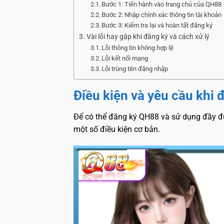
Bước 1: Tiến hành vào trang chủ của QH88
Bước 2: Nhập chính xác thông tin tài khoản
Bước 3: Kiểm tra lại và hoàn tất đăng ký
Vài lỗi hay gặp khi đăng ký và cách xử lý
Lỗi thông tin không hợp lệ
Lỗi kết nối mạng
Lỗi trùng tên đăng nhập
Điều kiện và yêu cầu khi 
Để có thể đăng ký QH88 và sử dụng đầy đ
một số điều kiện cơ bản.