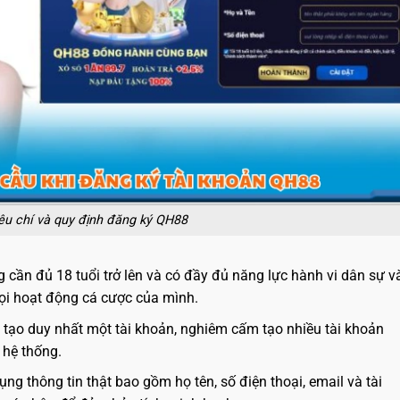
iêu chí và quy định đăng ký QH88
 cần đủ 18 tuổi trở lên và có đầy đủ năng lực hành vi dân sự v
mọi hoạt động cá cược của mình.
 tạo duy nhất một tài khoản, nghiêm cấm tạo nhiều tài khoản
 hệ thống.
g thông tin thật bao gồm họ tên, số điện thoại, email và tài