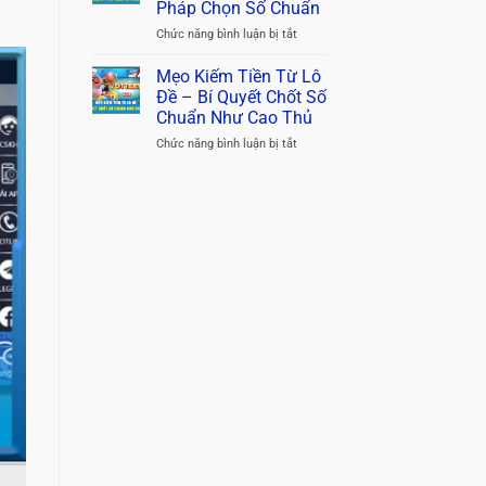
Pháp Chọn Số Chuẩn
QH88
Sống
ở
Chức năng bình luận bị tắt
–
Trúng
Nuôi
Slot
Lớn
Lô
Linh
Mẹo Kiếm Tiền Từ Lô
Đề
Thú
Đề – Bí Quyết Chốt Số
Theo
Nổ
Chuẩn Như Cao Thủ
Khung
Hũ
ở
Chức năng bình luận bị tắt
–
Cực
Mẹo
Phương
Khủng
Kiếm
Pháp
Tiền
Chọn
Từ
Số
Lô
Chuẩn
Đề
–
Bí
Quyết
Chốt
Số
Chuẩn
Như
Cao
Thủ