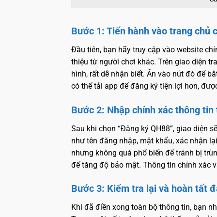
Bước 1: Tiến hành vào trang chủ
Đầu tiên, bạn hãy truy cập vào website chí
thiệu từ người chơi khác. Trên giao diện t
hình, rất dễ nhận biết. Ấn vào nút đó để bắ
có thể tải app để đăng ký tiện lợi hơn, được
Bước 2: Nhập chính xác thông tin 
Sau khi chọn “Đăng ký QH88”, giao diện s
như tên đăng nhập, mật khẩu, xác nhận lại
nhưng không quá phổ biến để tránh bị trùn
để tăng độ bảo mật. Thông tin chính xác và
Bước 3: Kiểm tra lại và hoàn tất 
Khi đã điền xong toàn bộ thông tin, bạn n