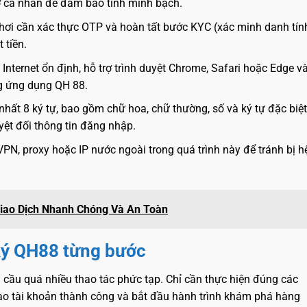
ờ cá nhân để đảm bảo tính minh bạch.
chơi cần xác thực OTP và hoàn tất bước KYC (xác minh danh tín
 tiền.
i Internet ổn định, hỗ trợ trình duyệt Chrome, Safari hoặc Edge v
ng ứng dụng QH 88.
nhất 8 ký tự, bao gồm chữ hoa, chữ thường, số và ký tự đặc biệt
yệt đối thông tin đăng nhập.
PN, proxy hoặc IP nước ngoài trong quá trình này để tránh bị h
iao Dịch Nhanh Chóng Và An Toàn
ký QH88 từng bước
cầu quá nhiều thao tác phức tạp. Chỉ cần thực hiện đúng các
ạo tài khoản thành công và bắt đầu hành trình khám phá hàng