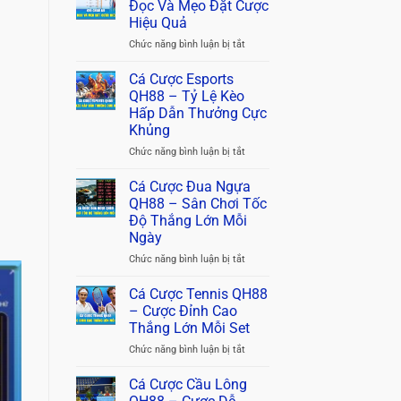
Đọc Và Mẹo Đặt Cược
–
Bài
Hiệu Quả
Hướng
Thắng
ở
Chức năng bình luận bị tắt
Dẫn
Lớn
Kèo
Cách
Châu
Hiểu
Cá Cược Esports
Âu
Và
QH88 – Tỷ Lệ Kèo
–
Bắt
Hấp Dẫn Thưởng Cực
Cách
Kèo
Khủng
Đọc
Chuẩn
Và
Xác
ở
Chức năng bình luận bị tắt
Mẹo
Cá
Đặt
Cược
Cá Cược Đua Ngựa
Cược
Esports
QH88 – Sân Chơi Tốc
Hiệu
QH88
Độ Thắng Lớn Mỗi
Quả
–
Ngày
Tỷ
Lệ
ở
Chức năng bình luận bị tắt
Kèo
Cá
Hấp
Cược
Cá Cược Tennis QH88
Dẫn
Đua
– Cược Đỉnh Cao
Thưởng
Ngựa
Thắng Lớn Mỗi Set
Cực
QH88
Khủng
ở
Chức năng bình luận bị tắt
–
Cá
Sân
Cược
Chơi
Cá Cược Cầu Lông
Tennis
Tốc