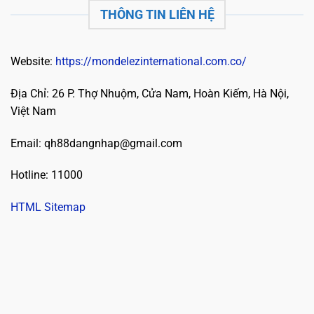
THÔNG TIN LIÊN HỆ
Website:
https://mondelezinternational.com.co/
Địa Chỉ: 26 P. Thợ Nhuộm, Cửa Nam, Hoàn Kiếm, Hà Nội,
Việt Nam
Email:
qh88dangnhap@gmail.com
Hotline: 11000
HTML Sitemap