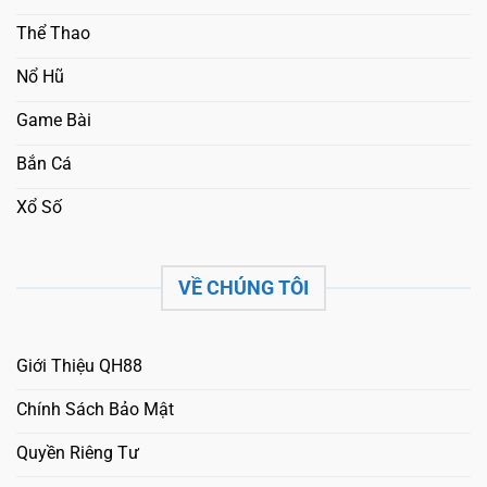
Thể Thao
Nổ Hũ
Game Bài
Bắn Cá
Xổ Số
VỀ CHÚNG TÔI
Giới Thiệu QH88
Chính Sách Bảo Mật
Quyền Riêng Tư