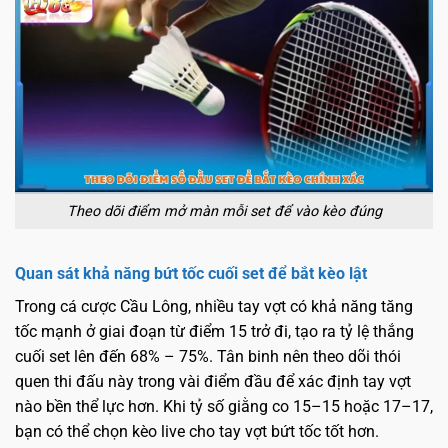
Theo dõi điểm mở màn mỗi set để vào kèo đúng
Quan sát khả năng bứt tốc cuối set để bắt kèo lật
Trong cá cược Cầu Lông, nhiều tay vợt có khả năng tăng
tốc mạnh ở giai đoạn từ điểm 15 trở đi, tạo ra tỷ lệ thắng
cuối set lên đến 68% – 75%. Tân binh nên theo dõi thói
quen thi đấu này trong vài điểm đầu để xác định tay vợt
nào bền thể lực hơn. Khi tỷ số giằng co 15–15 hoặc 17–17,
bạn có thể chọn kèo live cho tay vợt bứt tốc tốt hơn.