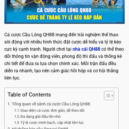
Cá cược Cầu Lông QH88 mang đến trải nghiệm thể thao
sôi động với nhiều hình thức đặt cược dễ hiểu và tỷ lệ kèo
cực kỳ cạnh tranh. Người chơi tại
nhà cái QH88
có thể theo
dõi thông tin vận động viên, phong độ thi đấu và thống kê
chi tiết để đưa ra lựa chọn chính xác. Mỗi trận đấu đều
diễn ra nhanh, tạo nên cảm giác hồi hộp và cơ hội thắng
liên tục.
Table of Contents
Tổng quan về sảnh cá cược Cầu Lông QH88
Giao diện cá cược đơn giản, dễ theo dõi
Đa dạng giải đấu lớn nhỏ
Tỷ lệ cược minh bạch, cập nhật liên tục