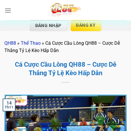
Chuyển
đến
nội
dung
ĐĂNG KÝ
ĐĂNG NHẬP
QH88
»
Thể Thao
»
Cá Cược Cầu Lông QH88 – Cược Dễ
Thắng Tỷ Lệ Kèo Hấp Dẫn
Cá Cược Cầu Lông QH88 – Cược Dễ
Thắng Tỷ Lệ Kèo Hấp Dẫn
14
Th11