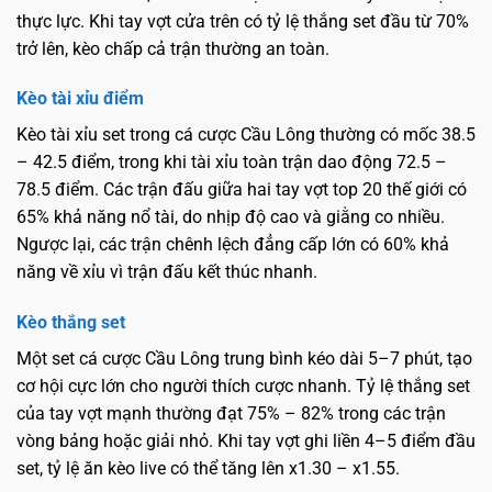
thực lực. Khi tay vợt cửa trên có tỷ lệ thắng set đầu từ 70%
trở lên, kèo chấp cả trận thường an toàn.
Kèo tài xỉu điểm
Kèo tài xỉu set trong cá cược Cầu Lông thường có mốc 38.5
– 42.5 điểm, trong khi tài xỉu toàn trận dao động 72.5 –
78.5 điểm. Các trận đấu giữa hai tay vợt top 20 thế giới có
65% khả năng nổ tài, do nhịp độ cao và giằng co nhiều.
Ngược lại, các trận chênh lệch đẳng cấp lớn có 60% khả
năng về xỉu vì trận đấu kết thúc nhanh.
Kèo thắng set
Một set cá cược Cầu Lông trung bình kéo dài 5–7 phút, tạo
cơ hội cực lớn cho người thích cược nhanh. Tỷ lệ thắng set
của tay vợt mạnh thường đạt 75% – 82% trong các trận
vòng bảng hoặc giải nhỏ. Khi tay vợt ghi liền 4–5 điểm đầu
set, tỷ lệ ăn kèo live có thể tăng lên x1.30 – x1.55.