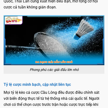
Quốc, Thái Lan cũng xuất hiện đều đặn, mở rộng cơ hội
cược cả tuần không gián đoạn.
Phong phú các giải đấu lớn nhỏ
Tỷ lệ cược minh bạch, cập nhật liên tục
Mọi tỷ lệ kèo cá cược Cầu Lông đều được điều chỉnh sát
với biến động thực tế từ hệ thống nhà cái quốc tế. Người
chơi có thể chọn cược trước trận hoặc cược trực tiếp khi