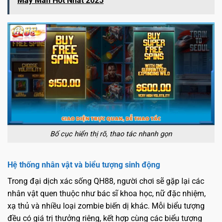
May Mắn Hot Nhất 2025
Bố cục hiển thị rõ, thao tác nhanh gọn
Hệ thống nhân vật và biểu tượng sinh động
Trong đại dịch xác sống QH88, người chơi sẽ gặp lại các
nhân vật quen thuộc như bác sĩ khoa học, nữ đặc nhiệm,
xạ thủ và nhiều loại zombie biến dị khác. Mỗi biểu tượng
đều có giá trị thưởng riêng, kết hợp cùng các biểu tượng