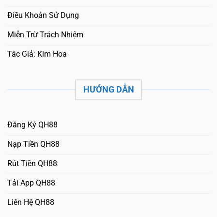
Điều Khoản Sử Dụng
Miễn Trừ Trách Nhiệm
Tác Giả: Kim Hoa
HƯỚNG DẪN
Đăng Ký QH88
Nạp Tiền QH88
Rút Tiền QH88
Tải App QH88
Liên Hệ QH88