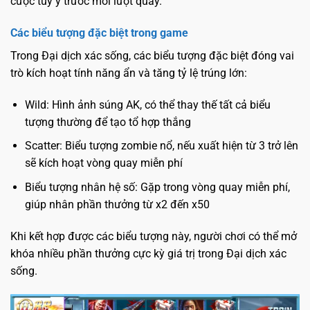
cược tùy ý trước mỗi lượt quay.
Các biểu tượng đặc biệt trong game
Trong Đại dịch xác sống, các biểu tượng đặc biệt đóng vai
trò kích hoạt tính năng ẩn và tăng tỷ lệ trúng lớn:
Wild: Hình ảnh súng AK, có thể thay thế tất cả biểu
tượng thường để tạo tổ hợp thắng
Scatter: Biểu tượng zombie nổ, nếu xuất hiện từ 3 trở lên
sẽ kích hoạt vòng quay miễn phí
Biểu tượng nhân hệ số: Gặp trong vòng quay miễn phí,
giúp nhân phần thưởng từ x2 đến x50
Khi kết hợp được các biểu tượng này, người chơi có thể mở
khóa nhiều phần thưởng cực kỳ giá trị trong Đại dịch xác
sống.