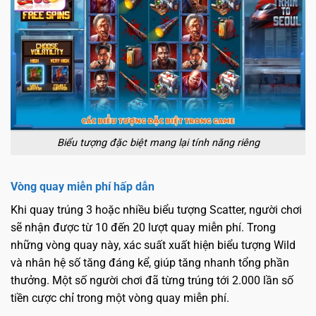
Biểu tượng đặc biệt mang lại tính năng riêng
Vòng quay miễn phí hấp dẫn
Khi quay trúng 3 hoặc nhiều biểu tượng Scatter, người chơi
sẽ nhận được từ 10 đến 20 lượt quay miễn phí. Trong
những vòng quay này, xác suất xuất hiện biểu tượng Wild
và nhân hệ số tăng đáng kể, giúp tăng nhanh tổng phần
thưởng. Một số người chơi đã từng trúng tới 2.000 lần số
tiền cược chỉ trong một vòng quay miễn phí.