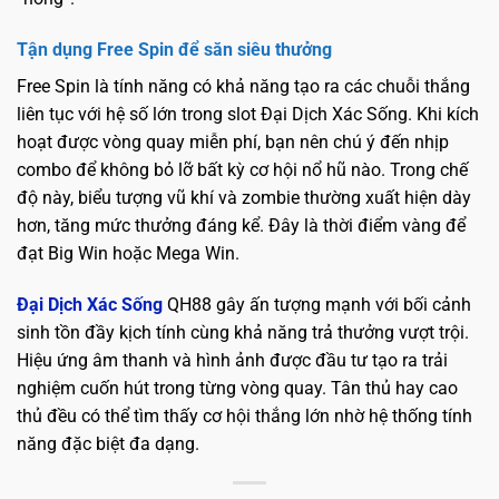
Tận dụng Free Spin để săn siêu thưởng
Free Spin là tính năng có khả năng tạo ra các chuỗi thắng
liên tục với hệ số lớn trong slot Đại Dịch Xác Sống. Khi kích
hoạt được vòng quay miễn phí, bạn nên chú ý đến nhịp
combo để không bỏ lỡ bất kỳ cơ hội nổ hũ nào. Trong chế
độ này, biểu tượng vũ khí và zombie thường xuất hiện dày
hơn, tăng mức thưởng đáng kể. Đây là thời điểm vàng để
đạt Big Win hoặc Mega Win.
Đại Dịch Xác Sống
QH88 gây ấn tượng mạnh với bối cảnh
sinh tồn đầy kịch tính cùng khả năng trả thưởng vượt trội.
Hiệu ứng âm thanh và hình ảnh được đầu tư tạo ra trải
nghiệm cuốn hút trong từng vòng quay. Tân thủ hay cao
thủ đều có thể tìm thấy cơ hội thắng lớn nhờ hệ thống tính
năng đặc biệt đa dạng.