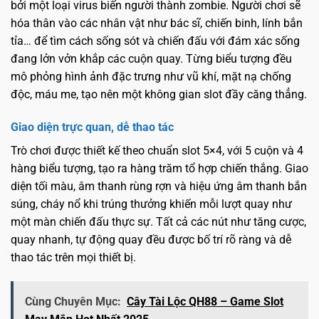
bởi một loại virus biến người thành zombie. Người chơi sẽ
hóa thân vào các nhân vật như bác sĩ, chiến binh, lính bắn
tỉa… để tìm cách sống sót và chiến đấu với đám xác sống
đang lởn vởn khắp các cuộn quay. Từng biểu tượng đều
mô phỏng hình ảnh đặc trưng như vũ khí, mặt nạ chống
độc, máu me, tạo nên một không gian slot đầy căng thẳng.
Giao diện trực quan, dễ thao tác
Trò chơi được thiết kế theo chuẩn slot 5×4, với 5 cuộn và 4
hàng biểu tượng, tạo ra hàng trăm tổ hợp chiến thắng. Giao
diện tối màu, âm thanh rùng rợn và hiệu ứng âm thanh bắn
súng, cháy nổ khi trúng thưởng khiến mỗi lượt quay như
một màn chiến đấu thực sự. Tất cả các nút như tăng cược,
quay nhanh, tự động quay đều được bố trí rõ ràng và dễ
thao tác trên mọi thiết bị.
Cùng Chuyên Mục:
Cây Tài Lộc QH88 – Game Slot