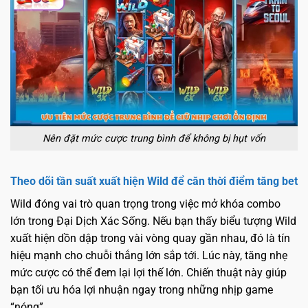
Nên đặt mức cược trung bình để không bị hụt vốn
Theo dõi tần suất xuất hiện Wild để căn thời điểm tăng bet
Wild đóng vai trò quan trọng trong việc mở khóa combo
lớn trong Đại Dịch Xác Sống. Nếu bạn thấy biểu tượng Wild
xuất hiện dồn dập trong vài vòng quay gần nhau, đó là tín
hiệu mạnh cho chuỗi thắng lớn sắp tới. Lúc này, tăng nhẹ
mức cược có thể đem lại lợi thế lớn. Chiến thuật này giúp
bạn tối ưu hóa lợi nhuận ngay trong những nhịp game
“nóng”.