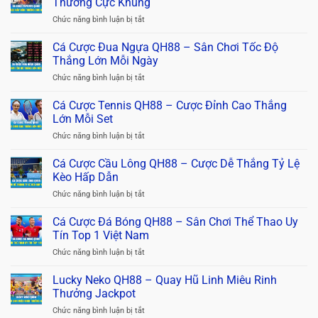
Thưởng Cực Khủng
–
Và
ở
Chức năng bình luận bị tắt
Cách
Bắt
Cá
Đọc
Kèo
Cược
Cá Cược Đua Ngựa QH88 – Sân Chơi Tốc Độ
Và
Chuẩn
Esports
Mẹo
Thắng Lớn Mỗi Ngày
Xác
QH88
Đặt
ở
Chức năng bình luận bị tắt
–
Cược
Cá
Tỷ
Hiệu
Cược
Cá Cược Tennis QH88 – Cược Đỉnh Cao Thắng
Lệ
Quả
Đua
Kèo
Lớn Mỗi Set
Ngựa
Hấp
ở
Chức năng bình luận bị tắt
QH88
Dẫn
Cá
–
Thưởng
Cược
Cá Cược Cầu Lông QH88 – Cược Dễ Thắng Tỷ Lệ
Sân
Cực
Tennis
Chơi
Kèo Hấp Dẫn
Khủng
QH88
Tốc
ở
Chức năng bình luận bị tắt
–
Độ
Cá
Cược
Thắng
Cược
Cá Cược Đá Bóng QH88 – Sân Chơi Thể Thao Uy
Đỉnh
Lớn
Cầu
Cao
Tín Top 1 Việt Nam
Mỗi
Lông
Thắng
Ngày
ở
Chức năng bình luận bị tắt
QH88
Lớn
Cá
–
Mỗi
Cược
Lucky Neko QH88 – Quay Hũ Linh Miêu Rinh
Cược
Set
Đá
Dễ
Thưởng Jackpot
Bóng
Thắng
ở
Chức năng bình luận bị tắt
QH88
Tỷ