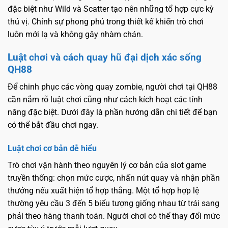
đặc biệt như Wild và Scatter tạo nên những tổ hợp cực kỳ
thú vị. Chính sự phong phú trong thiết kế khiến trò chơi
luôn mới lạ và không gây nhàm chán.
Luật chơi và cách quay hũ đại dịch xác sống
QH88
Để chinh phục các vòng quay zombie, người chơi tại QH88
cần nắm rõ luật chơi cũng như cách kích hoạt các tính
năng đặc biệt. Dưới đây là phần hướng dẫn chi tiết để bạn
có thể bắt đầu chơi ngay.
Luật chơi cơ bản dễ hiểu
Trò chơi vận hành theo nguyên lý cơ bản của slot game
truyền thống: chọn mức cược, nhấn nút quay và nhận phần
thưởng nếu xuất hiện tổ hợp thắng. Một tổ hợp hợp lệ
thường yêu cầu 3 đến 5 biểu tượng giống nhau từ trái sang
phải theo hàng thanh toán. Người chơi có thể thay đổi mức