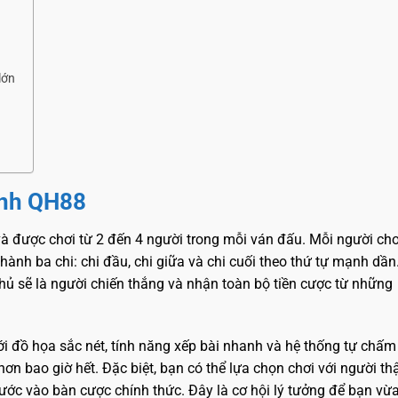
lớn
binh QH88
à được chơi từ 2 đến 4 người trong mỗi ván đấu. Mỗi người chơ
thành ba chi: chi đầu, chi giữa và chi cuối theo thứ tự mạnh dần
hủ sẽ là người chiến thắng và nhận toàn bộ tiền cược từ những
i đồ họa sắc nét, tính năng xếp bài nhanh và hệ thống tự chấm
ơn bao giờ hết. Đặc biệt, bạn có thể lựa chọn chơi với người th
bước vào bàn cược chính thức. Đây là cơ hội lý tưởng để bạn vừ