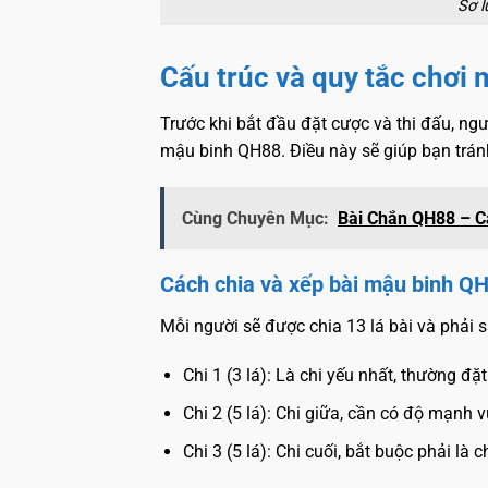
Sơ l
Cấu trúc và quy tắc chơi
Trước khi bắt đầu đặt cược và thi đấu, ng
mậu binh QH88. Điều này sẽ giúp bạn trán
Cùng Chuyên Mục:
Bài Chắn QH88 – Cá
Cách chia và xếp bài mậu binh Q
Mỗi người sẽ được chia 13 lá bài và phải s
Chi 1 (3 lá): Là chi yếu nhất, thường đặ
Chi 2 (5 lá): Chi giữa, cần có độ mạnh
Chi 3 (5 lá): Chi cuối, bắt buộc phải là 