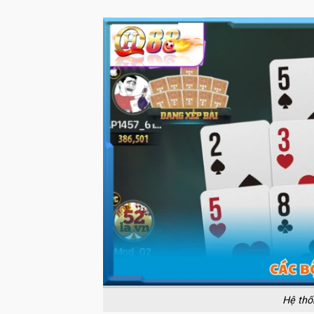
Hệ thố