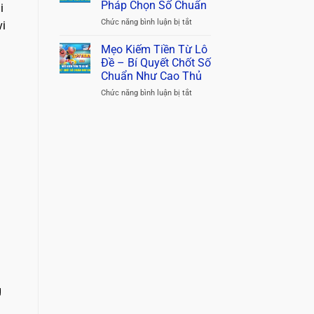
Pháp Chọn Số Chuẩn
i
QH88
Sống
ở
Chức năng bình luận bị tắt
–
Trúng
vi
Nuôi
Slot
Lớn
Lô
Linh
Mẹo Kiếm Tiền Từ Lô
Đề
Thú
Đề – Bí Quyết Chốt Số
Theo
Nổ
Chuẩn Như Cao Thủ
Khung
Hũ
ở
Chức năng bình luận bị tắt
–
Cực
Mẹo
Phương
Khủng
Kiếm
Pháp
Tiền
Chọn
Từ
Số
Lô
Chuẩn
Đề
–
Bí
Quyết
Chốt
Số
Chuẩn
Như
Cao
Thủ
g