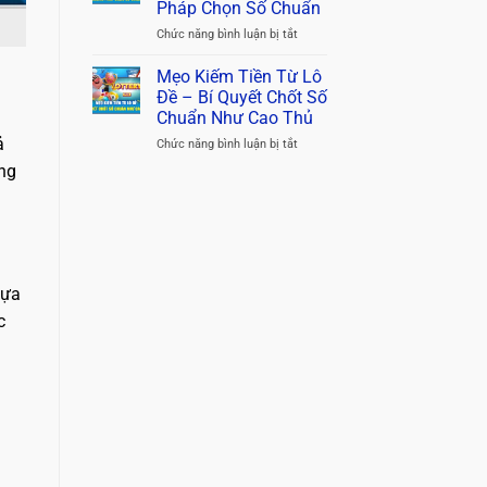
Pháp Chọn Số Chuẩn
QH88
Sống
ở
Chức năng bình luận bị tắt
–
Trúng
Nuôi
Slot
Lớn
Lô
Linh
Mẹo Kiếm Tiền Từ Lô
Đề
Thú
Đề – Bí Quyết Chốt Số
Theo
Nổ
Chuẩn Như Cao Thủ
Khung
Hũ
ả
ở
Chức năng bình luận bị tắt
–
Cực
Mẹo
Phương
Khủng
àng
Kiếm
Pháp
Tiền
Chọn
Từ
Số
Lô
Chuẩn
Đề
–
gựa
Bí
Quyết
c
Chốt
Số
Chuẩn
Như
Cao
Thủ