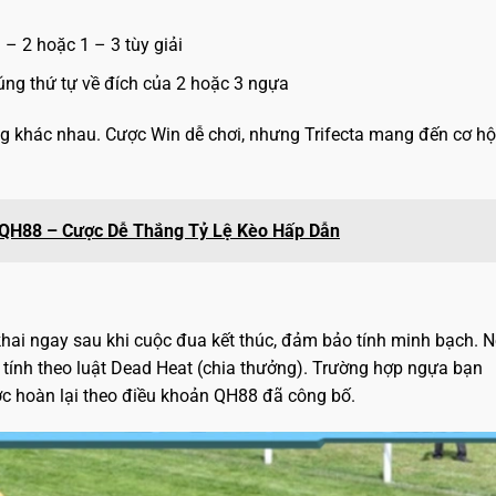
 – 2 hoặc 1 – 3 tùy giải
đúng thứ tự về đích của 2 hoặc 3 ngựa
ng khác nhau. Cược Win dễ chơi, nhưng Trifecta mang đến cơ hộ
QH88 – Cược Dễ Thắng Tỷ Lệ Kèo Hấp Dẫn
khai ngay sau khi cuộc đua kết thúc, đảm bảo tính minh bạch. 
ẽ tính theo luật Dead Heat (chia thưởng). Trường hợp ngựa bạn
ợc hoàn lại theo điều khoản QH88 đã công bố.