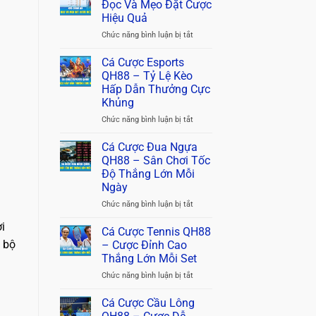
Đọc Và Mẹo Đặt Cược
–
Bài
Hiệu Quả
Hướng
Thắng
ở
Chức năng bình luận bị tắt
Dẫn
Lớn
Kèo
Cách
Châu
Hiểu
Cá Cược Esports
Âu
Và
QH88 – Tỷ Lệ Kèo
–
Bắt
Hấp Dẫn Thưởng Cực
Cách
Kèo
Khủng
Đọc
Chuẩn
Và
Xác
ở
Chức năng bình luận bị tắt
Mẹo
Cá
Đặt
Cược
Cá Cược Đua Ngựa
Cược
Esports
QH88 – Sân Chơi Tốc
Hiệu
QH88
Độ Thắng Lớn Mỗi
Quả
–
Ngày
Tỷ
Lệ
ở
Chức năng bình luận bị tắt
Kèo
Cá
i
Hấp
Cược
Cá Cược Tennis QH88
Dẫn
Đua
n bộ
– Cược Đỉnh Cao
Thưởng
Ngựa
Thắng Lớn Mỗi Set
Cực
QH88
Khủng
ở
Chức năng bình luận bị tắt
–
Cá
Sân
Cược
Chơi
Cá Cược Cầu Lông
Tennis
Tốc