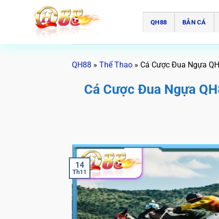
Chuyển
đến
QH88
BẮN CÁ
nội
dung
QH88
»
Thể Thao
»
Cá Cược Đua Ngựa QH
Cá Cược Đua Ngựa QH8
14
Th11