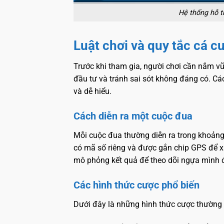
Hệ thống hỗ t
Luật chơi và quy tắc cá 
Trước khi tham gia, người chơi cần nắm v
đầu tư và tránh sai sót không đáng có. Cá
và dễ hiểu.
Cách diễn ra một cuộc đua
Mỗi cuộc đua thường diễn ra trong khoản
có mã số riêng và được gắn chip GPS để xác
mô phỏng kết quả để theo dõi ngựa mình 
Các hình thức cược phổ biến
Dưới đây là những hình thức cược thường