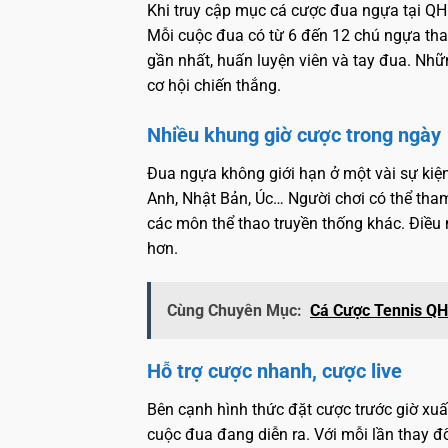
Khi truy cập mục cá cược đua ngựa tại QH
Mỗi cuộc đua có từ 6 đến 12 chú ngựa tham
gần nhất, huấn luyện viên và tay đua. Nhữ
cơ hội chiến thắng.
Nhiều khung giờ cược trong ngày
Đua ngựa không giới hạn ở một vài sự kiện
Anh, Nhật Bản, Úc… Người chơi có thể tha
các môn thể thao truyền thống khác. Điều 
hơn.
Cùng Chuyên Mục:
Cá Cược Tennis QH
Hỗ trợ cược nhanh, cược live
Bên cạnh hình thức đặt cược trước giờ xu
cuộc đua đang diễn ra. Với mỗi lần thay đổ