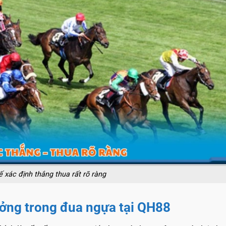
 xác định thắng thua rất rõ ràng
hưởng trong đua ngựa tại QH88