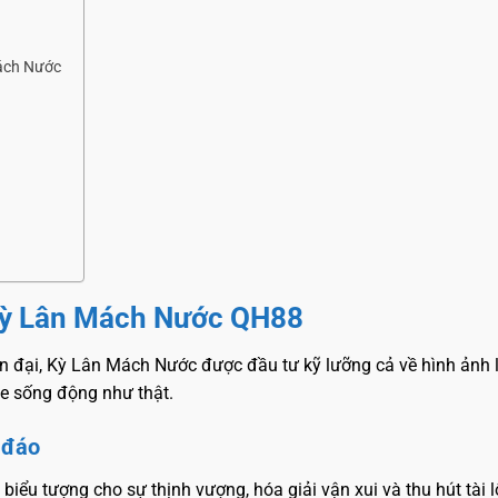
Mách Nước
 Kỳ Lân Mách Nước QH88
iện đại, Kỳ Lân Mách Nước được đầu tư kỹ lưỡng cả về hình ảnh 
e sống động như thật.
 đáo
biểu tượng cho sự thịnh vượng, hóa giải vận xui và thu hút tài l