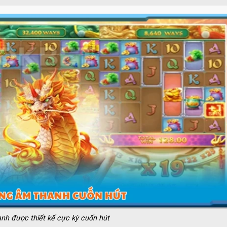
nh được thiết kế cực kỳ cuốn hút