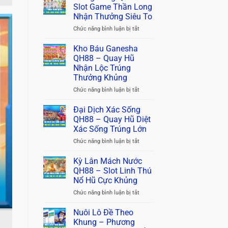
Thưởng
Nam
Aztec
Slot Game Thần Long
Jackpot
QH88
Nhận Thưởng Siêu To
–
ở
Chức năng bình luận bị tắt
Săn
Trứng
Cổ
Rồng
Vật
Kho Báu Ganesha
QH88
Vàng
QH88 – Quay Hũ
–
Trúng
Nhận Lộc Trúng
Slot
Jackpot
Thưởng Khủng
Game
Khổng
Thần
Lồ
ở
Chức năng bình luận bị tắt
Long
Kho
Nhận
Báu
Đại Dịch Xác Sống
Thưởng
Ganesha
QH88 – Quay Hũ Diệt
Siêu
QH88
Xác Sống Trúng Lớn
To
–
ở
Chức năng bình luận bị tắt
Quay
Đại
Hũ
Dịch
Nhận
Kỳ Lân Mách Nước
Xác
Lộc
QH88 – Slot Linh Thú
Sống
Trúng
Nổ Hũ Cực Khủng
QH88
Thưởng
ở
Chức năng bình luận bị tắt
–
Khủng
Kỳ
Quay
Lân
Hũ
Nuôi Lô Đề Theo
Mách
Diệt
Khung – Phương
Nước
Xác