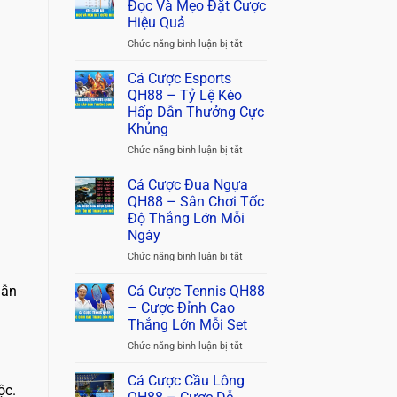
Đọc Và Mẹo Đặt Cược
–
Bài
Hiệu Quả
Hướng
Thắng
ở
Chức năng bình luận bị tắt
Dẫn
Lớn
Kèo
Cách
Châu
Hiểu
Cá Cược Esports
Âu
Và
QH88 – Tỷ Lệ Kèo
–
Bắt
Hấp Dẫn Thưởng Cực
Cách
Kèo
Khủng
Đọc
Chuẩn
Và
Xác
ở
Chức năng bình luận bị tắt
Mẹo
Cá
Đặt
Cược
Cá Cược Đua Ngựa
Cược
Esports
QH88 – Sân Chơi Tốc
Hiệu
QH88
Độ Thắng Lớn Mỗi
Quả
–
Ngày
Tỷ
Lệ
ở
Chức năng bình luận bị tắt
Kèo
Cá
Hấp
Cược
lẫn
Cá Cược Tennis QH88
Dẫn
Đua
– Cược Đỉnh Cao
Thưởng
Ngựa
Thắng Lớn Mỗi Set
Cực
QH88
Khủng
ở
Chức năng bình luận bị tắt
–
Cá
Sân
Cược
Chơi
Cá Cược Cầu Lông
ộc.
Tennis
Tốc