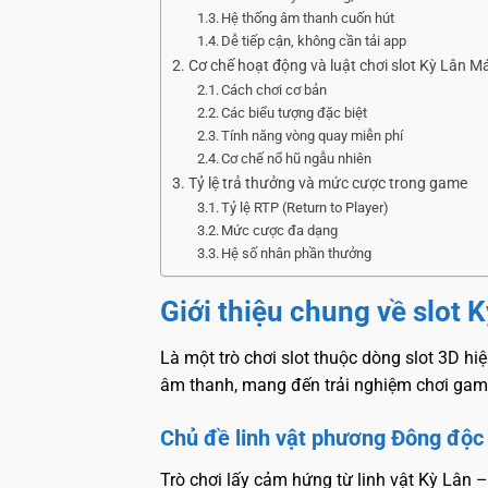
Hệ thống âm thanh cuốn hút
Dễ tiếp cận, không cần tải app
Cơ chế hoạt động và luật chơi slot Kỳ Lân 
Cách chơi cơ bản
Các biểu tượng đặc biệt
Tính năng vòng quay miễn phí
Cơ chế nổ hũ ngẫu nhiên
Tỷ lệ trả thưởng và mức cược trong game
Tỷ lệ RTP (Return to Player)
Mức cược đa dạng
Hệ số nhân phần thưởng
Giới thiệu chung về slot
Là một trò chơi slot thuộc dòng slot 3D h
âm thanh, mang đến trải nghiệm chơi gam
Chủ đề linh vật phương Đông độc
Trò chơi lấy cảm hứng từ linh vật Kỳ Lân – 