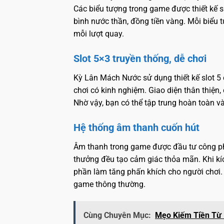
Các biểu tượng trong game được thiết kế s
bình nước thần, đồng tiền vàng. Mỗi biểu 
mỗi lượt quay.
Slot 5×3 truyền thống, dễ chơi
Kỳ Lân Mách Nước sử dụng thiết kế slot 5
chơi có kinh nghiệm. Giao diện thân thiện, c
Nhờ vậy, bạn có thể tập trung hoàn toàn v
Hệ thống âm thanh cuốn hút
Âm thanh trong game được đầu tư công phu
thưởng đều tạo cảm giác thỏa mãn. Khi kí
phần làm tăng phấn khích cho người chơi.
game thông thường.
Cùng Chuyên Mục:
Mẹo Kiếm Tiền Từ 