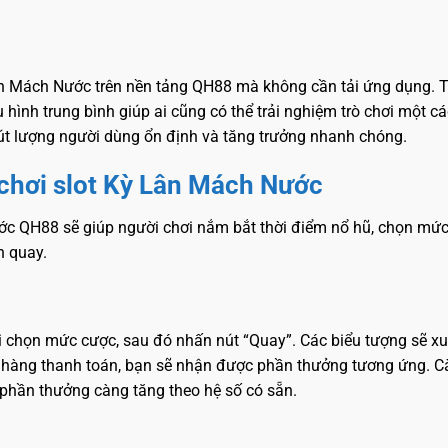
 Lân Mách Nước trên nền tảng QH88 mà không cần tải ứng dụng. 
ấu hình trung bình giúp ai cũng có thể trải nghiệm trò chơi một c
hút lượng người dùng ổn định và tăng trưởng nhanh chóng.
 chơi slot Kỳ Lân Mách Nước
ớc QH88 sẽ giúp người chơi nắm bắt thời điểm nổ hũ, chọn mứ
n quay.
i chọn mức cược, sau đó nhấn nút “Quay”. Các biểu tượng sẽ xu
c hàng thanh toán, bạn sẽ nhận được phần thưởng tương ứng. 
rị phần thưởng càng tăng theo hệ số có sẵn.