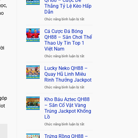
QH88 – Cược Dễ
QH88
Độ
gọc,
Thắng Tỷ Lệ Kèo Hấp
–
Thắng
Dẫn
ho
Cược
Lớn
Đỉnh
Mỗi
ở
Chức năng bình luận bị tắt
Cao
Ngày
Cá
Thắng
Cược
Cá Cược Đá Bóng
Lớn
Cầu
QH88 – Sân Chơi Thể
Mỗi
Lông
Thao Uy Tín Top 1
Set
QH88
ời
Việt Nam
–
Cược
ở
Chức năng bình luận bị tắt
Dễ
Cá
Thắng
Cược
Lucky Neko QH88 –
Tỷ
Đá
Quay Hũ Linh Miêu
Lệ
Bóng
Rinh Thưởng Jackpot
Kèo
QH88
Hấp
ở
Chức năng bình luận bị tắt
–
Dẫn
Lucky
Sân
 góp
Neko
Chơi
Kho Báu Aztec QH88
QH88
Thể
– Săn Cổ Vật Vàng
lot
–
Thao
Trúng Jackpot Khổng
Quay
Uy
Lồ
Hũ
Tín
Linh
Top
ở
Chức năng bình luận bị tắt
Miêu
1
Kho
Rinh
Việt
Báu
Trứng Rồng QH88 –