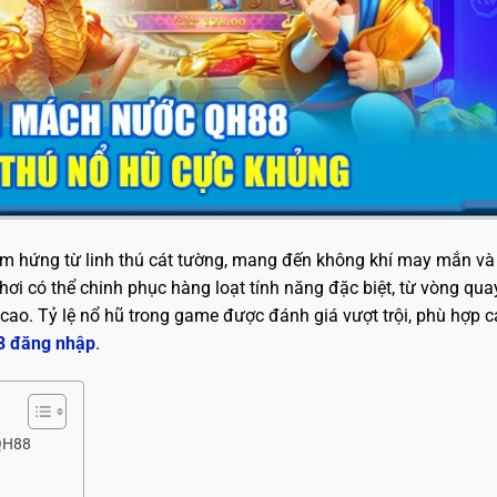
ảm hứng từ linh thú cát tường, mang đến không khí may mắn và
i có thể chinh phục hàng loạt tính năng đặc biệt, từ vòng qua
ao. Tỷ lệ nổ hũ trong game được đánh giá vượt trội, phù hợp c
 đăng nhập
.
 QH88