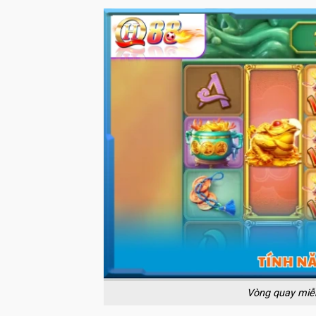
Vòng quay miễ