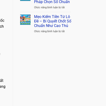
Pháp Chọn Số Chuẩn
QH88
Sống
ở
Chức năng bình luận bị tắt
–
Trúng
Nuôi
Slot
Lớn
Lô
Linh
Mẹo Kiếm Tiền Từ Lô
Đề
Thú
Tốc
Đề – Bí Quyết Chốt Số
Theo
Nổ
Chuẩn Như Cao Thủ
ách
Khung
Hũ
ở
Chức năng bình luận bị tắt
–
Cực
Mẹo
Phương
Khủng
Kiếm
Pháp
Tiền
Chọn
Từ
Số
Lô
Chuẩn
c
Đề
–
Bí
Quyết
Chốt
Số
Chuẩn
ất
Như
Càng
Cao
Thủ