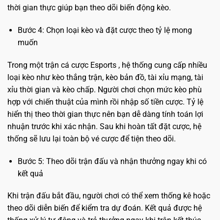
thời gian thực giúp bạn theo dõi biến động kèo.
Bước 4: Chọn loại kèo và đặt cược theo tỷ lệ mong
muốn
Trong một trận cá cược Esports , hệ thống cung cấp nhiều
loại kèo như kèo thắng trận, kèo bản đồ, tài xỉu mạng, tài
xỉu thời gian và kèo chấp. Người chơi chọn mức kèo phù
hợp với chiến thuật của mình rồi nhập số tiền cược. Tỷ lệ
hiển thị theo thời gian thực nên bạn dễ dàng tính toán lợi
nhuận trước khi xác nhận. Sau khi hoàn tất đặt cược, hệ
thống sẽ lưu lại toàn bộ vé cược để tiện theo dõi.
Bước 5: Theo dõi trận đấu và nhận thưởng ngay khi có
kết quả
Khi trận đấu bắt đầu, người chơi có thể xem thống kê hoặc
theo dõi diễn biến để kiểm tra dự đoán. Kết quả được hệ