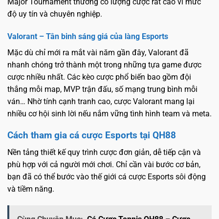
Major Tournament thường có lượng cược rất cao vì mức
độ uy tín và chuyên nghiệp.
Valorant – Tân binh sáng giá của làng Esports
Mặc dù chỉ mới ra mắt vài năm gần đây, Valorant đã
nhanh chóng trở thành một trong những tựa game được
cược nhiều nhất. Các kèo cược phổ biến bao gồm đội
thắng mỗi map, MVP trận đấu, số mạng trung bình mỗi
ván… Nhờ tính cạnh tranh cao, cược Valorant mang lại
nhiều cơ hội sinh lời nếu nắm vững tình hình team và meta.
Cách tham gia cá cược Esports tại QH88
Nền tảng thiết kế quy trình cược đơn giản, dễ tiếp cận và
phù hợp với cả người mới chơi. Chỉ cần vài bước cơ bản,
bạn đã có thể bước vào thế giới cá cược Esports sôi động
và tiềm năng.