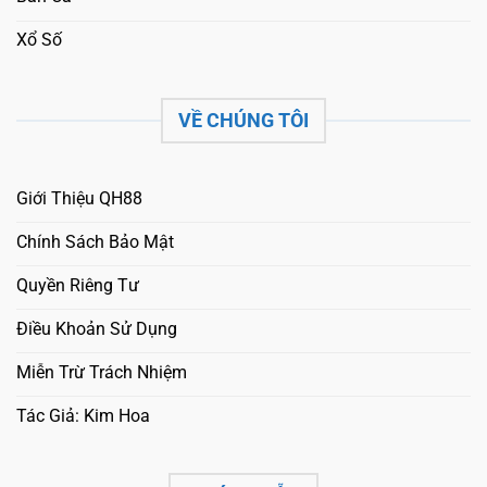
Xổ Số
VỀ CHÚNG TÔI
Giới Thiệu QH88
Chính Sách Bảo Mật
Quyền Riêng Tư
Điều Khoản Sử Dụng
Miễn Trừ Trách Nhiệm
Tác Giả: Kim Hoa