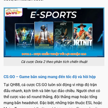
Cá cược Dota 2 theo phân tích chiến thuật
CS:GO – Game bắn súng mang đến tốc độ và hồi hộp
Tại QH88, cá cược CS:GO luôn sôi động vì nhịp độ trận
đấu nhanh, kịch tính và liên tục đảo chiều. Người chơi có
thể cược vào số round thắng, đội thắng map hoặc tổng
mạng bắn headshot. Đặc biệt, những trận thuộc ESL hoặc