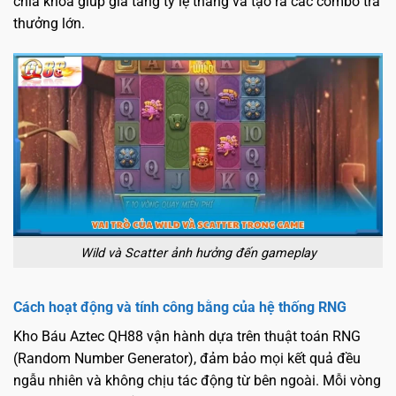
chìa khóa giúp gia tăng tỷ lệ thắng và tạo ra các combo trả
thưởng lớn.
Wild và Scatter ảnh hưởng đến gameplay
Cách hoạt động và tính công bằng của hệ thống RNG
Kho Báu Aztec QH88 vận hành dựa trên thuật toán RNG
(Random Number Generator), đảm bảo mọi kết quả đều
ngẫu nhiên và không chịu tác động từ bên ngoài. Mỗi vòng