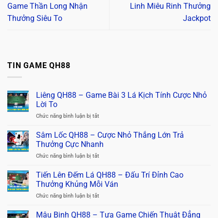
Game Thần Long Nhận
Linh Miêu Rinh Thưởng
Thưởng Siêu To
Jackpot
TIN GAME QH88
Liêng QH88 – Game Bài 3 Lá Kịch Tính Cược Nhỏ
Lời To
ở
Chức năng bình luận bị tắt
Liêng
QH88
Sâm Lốc QH88 – Cược Nhỏ Thắng Lớn Trả
–
Thưởng Cực Nhanh
Game
ở
Chức năng bình luận bị tắt
Bài
Sâm
3
Lốc
Tiến Lên Đếm Lá QH88 – Đấu Trí Đỉnh Cao
Lá
QH88
Kịch
Thưởng Khủng Mỗi Ván
–
Tính
ở
Chức năng bình luận bị tắt
Cược
Cược
Tiến
Nhỏ
Nhỏ
Lên
Mậu Binh QH88 – Tựa Game Chiến Thuật Đẳng
Thắng
Lời