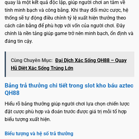
quay là một kết quả độc lập, giúp người chơi an tâm về
tính minh bạch và công bằng. Khi thay đổi mức cược, hệ
thống sẽ tự động điều chỉnh tỷ lệ xuất hiện thưởng theo
cách cân bằng để phù hợp với vốn của người chơi. Đây
chính là nền tảng giúp game trở nên minh bạch, ổn định và
đáng tin cậy.
Cùng Chuyên Mục:
Đại Dịch Xác Sống QH88 – Quay
Hũ Diệt Xác Sống Trúng Lớn
Bảng trả thưởng chi tiết trong slot kho báu aztec
QH88
Hiểu rõ bảng thưởng giúp người chơi lựa chọn chiến lược
đặt cược phù hợp và đoán trước được giá trị mỗi tổ hợp
biểu tượng xuất hiện.
Biểu tượng và hệ số trả thưởng