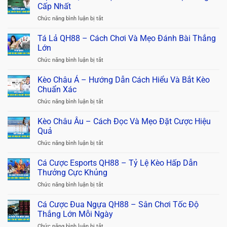
Đếm
Lớn
Cấp Nhất
To
Lá
Trả
ở
Chức năng bình luận bị tắt
QH88
Thưởng
Mậu
–
Cực
Binh
Tá Lả QH88 – Cách Chơi Và Mẹo Đánh Bài Thắng
Đấu
Nhanh
QH88
Trí
Lớn
–
Đỉnh
ở
Chức năng bình luận bị tắt
Tựa
Cao
Tá
Game
Thưởng
Lả
Kèo Châu Á – Hướng Dẫn Cách Hiểu Và Bắt Kèo
Chiến
Khủng
QH88
Thuật
Chuẩn Xác
Mỗi
–
Đẳng
Ván
ở
Chức năng bình luận bị tắt
Cách
Cấp
Kèo
Chơi
Nhất
Châu
Kèo Châu Âu – Cách Đọc Và Mẹo Đặt Cược Hiệu
Và
Á
Mẹo
Quả
–
Đánh
ở
Chức năng bình luận bị tắt
Hướng
Bài
Kèo
Dẫn
Thắng
Châu
Cá Cược Esports QH88 – Tỷ Lệ Kèo Hấp Dẫn
Cách
Lớn
Âu
Hiểu
Thưởng Cực Khủng
–
Và
ở
Chức năng bình luận bị tắt
Cách
Bắt
Cá
Đọc
Kèo
Cược
Cá Cược Đua Ngựa QH88 – Sân Chơi Tốc Độ
Và
Chuẩn
Esports
Mẹo
Thắng Lớn Mỗi Ngày
Xác
QH88
Đặt
ở
Chức năng bình luận bị tắt