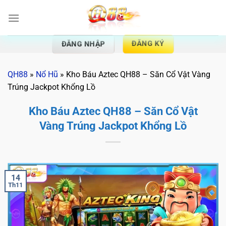
Chuyển
đến
nội
dung
ĐĂNG KÝ
ĐĂNG NHẬP
QH88
»
Nổ Hũ
»
Kho Báu Aztec QH88 – Săn Cổ Vật Vàng
Trúng Jackpot Khổng Lồ
Kho Báu Aztec QH88 – Săn Cổ Vật
Vàng Trúng Jackpot Khổng Lồ
14
Th11