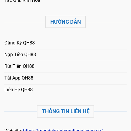
Tác Giả: Kim Hoa
HƯỚNG DẪN
Đăng Ký QH88
Nạp Tiền QH88
Rút Tiền QH88
Tải App QH88
Liên Hệ QH88
THÔNG TIN LIÊN HỆ
Website:
https://mondelezinternational.com.co/