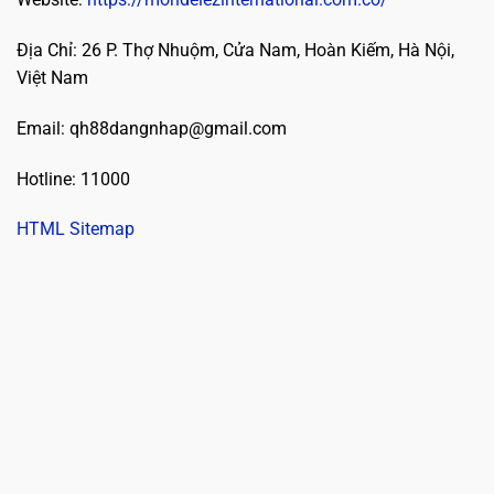
Địa Chỉ: 26 P. Thợ Nhuộm, Cửa Nam, Hoàn Kiếm, Hà Nội,
Việt Nam
Email:
qh88dangnhap@gmail.com
Hotline: 11000
HTML Sitemap