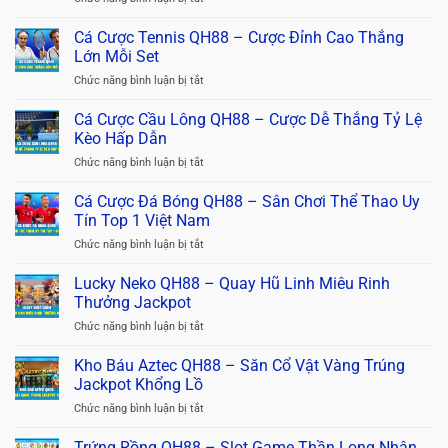
–
Cược
Cá
Tỷ
Hiệu
Cược
Cá Cược Tennis QH88 – Cược Đỉnh Cao Thắng
Lệ
Quả
Đua
Kèo
Lớn Mỗi Set
Ngựa
Hấp
ở
Chức năng bình luận bị tắt
QH88
Dẫn
Cá
–
Thưởng
Cược
Cá Cược Cầu Lông QH88 – Cược Dễ Thắng Tỷ Lệ
Sân
Cực
Tennis
Chơi
Kèo Hấp Dẫn
Khủng
QH88
Tốc
ở
Chức năng bình luận bị tắt
–
Độ
Cá
Cược
Thắng
Cược
Cá Cược Đá Bóng QH88 – Sân Chơi Thể Thao Uy
Đỉnh
Lớn
Cầu
Cao
Tín Top 1 Việt Nam
Mỗi
Lông
Thắng
Ngày
ở
Chức năng bình luận bị tắt
QH88
Lớn
Cá
–
Mỗi
Cược
Lucky Neko QH88 – Quay Hũ Linh Miêu Rinh
Cược
Set
Đá
Dễ
Thưởng Jackpot
Bóng
Thắng
ở
Chức năng bình luận bị tắt
QH88
Tỷ
Lucky
–
Lệ
Neko
Kho Báu Aztec QH88 – Săn Cổ Vật Vàng Trúng
Sân
Kèo
QH88
Chơi
Jackpot Khổng Lồ
Hấp
–
Thể
Dẫn
ở
Chức năng bình luận bị tắt
Quay
Thao
Kho
Hũ
Uy
Báu
Trứng Rồng QH88 – Slot Game Thần Long Nhận
Linh
Tín