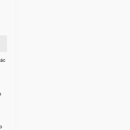
các
n
o