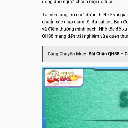
đông đảo người chơi ở mọi độ tuổi.
Tại nền tảng, trò chơi được thiết kế với g
chuẩn xác giúp giảm tối đa sai sót. Bạn đ
và điểm thưởng minh bạch. Nhờ tốc độ xử
QH88 mang đến trải nghiệm vừa quen thu
Cùng Chuyên Mục:
Bài Chắn QH88 – Cá