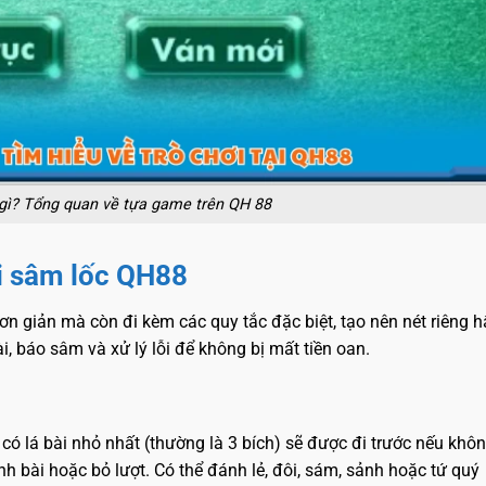
gì? Tổng quan về tựa game trên QH 88
i sâm lốc QH88
ơn giản mà còn đi kèm các quy tắc đặc biệt, tạo nên nét riêng 
i, báo sâm và xử lý lỗi để không bị mất tiền oan.
có lá bài nhỏ nhất (thường là 3 bích) sẽ được đi trước nếu khô
h bài hoặc bỏ lượt. Có thể đánh lẻ, đôi, sám, sảnh hoặc tứ quý