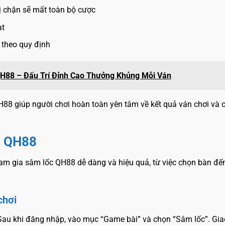
ị chặn sẽ mất toàn bộ cược
ạt
 theo quy định
H88 – Đấu Trí Đỉnh Cao Thưởng Khủng Mỗi Ván
88 giúp người chơi hoàn toàn yên tâm về kết quả ván chơi và 
i QH88
ham gia sâm lốc QH88 dễ dàng và hiệu quả, từ việc chọn bàn đế
chơi
 Sau khi đăng nhập, vào mục “Game bài” và chọn “Sâm lốc”. Gia