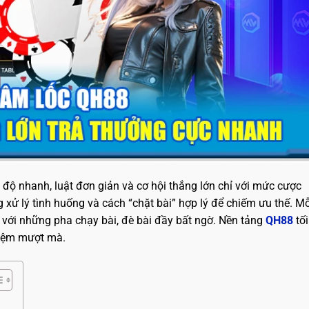
độ nhanh, luật đơn giản và cơ hội thắng lớn chỉ với mức cược
g xử lý tình huống và cách “chặt bài” hợp lý để chiếm ưu thế. Mỗ
 với những pha chạy bài, đè bài đầy bất ngờ. Nền tảng
QH88
tối
ghiệm mượt mà.