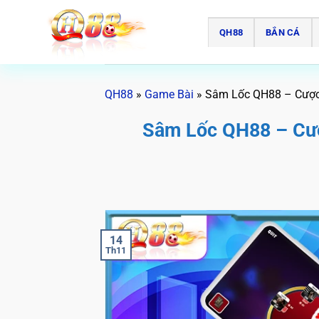
Chuyển
đến
QH88
BẮN CÁ
nội
dung
QH88
»
Game Bài
»
Sâm Lốc QH88 – Cược
Sâm Lốc QH88 – Cư
14
Th11