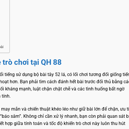
bài
 trò chơi tại QH 88
tiếng sử dụng bộ bài tây 52 lá, có lối chơi tương đối giống tiế
 hoạt hơn. Bạn phải tìm cách đánh hết bài trước đối thủ bằng c
ối kháng mạnh, luật chặn chặt chẽ và các tình huống bất ngờ
 tính.
may mắn và chiến thuật khéo léo như giữ bài lớn để chặn, ưu t
“báo sâm”. Không chỉ cần xử lý nhanh, bạn còn phải quan sát b
ết hợp giữa tính toán và tốc độ khiến trò chơi này luôn thu hút