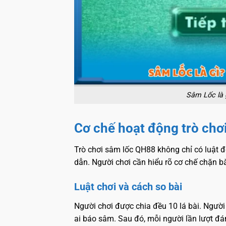
Sâm Lốc là 
Cơ chế hoạt động trò chơ
Trò chơi sâm lốc QH88 không chỉ có luật đ
dẫn. Người chơi cần hiểu rõ cơ chế chặn bà
Luật chơi và cách so bài
Người chơi được chia đều 10 lá bài. Người 
ai báo sâm. Sau đó, mỗi người lần lượt đán