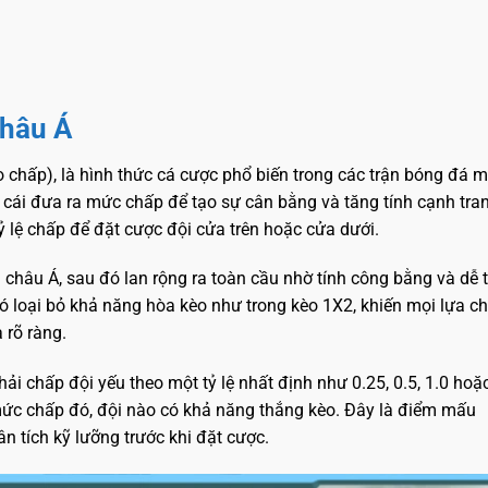
Châu Á
 chấp), là hình thức cá cược phổ biến trong các trận bóng đá 
 cái đưa ra mức chấp để tạo sự cân bằng và tăng tính cạnh tra
ỷ lệ chấp để đặt cược đội cửa trên hoặc cửa dưới.
i châu Á, sau đó lan rộng ra toàn cầu nhờ tính công bằng và dễ t
ó loại bỏ khả năng hòa kèo như trong kèo 1X2, khiến mọi lựa c
 rõ ràng.
i chấp đội yếu theo một tỷ lệ nhất định như 0.25, 0.5, 1.0 hoặ
mức chấp đó, đội nào có khả năng thắng kèo. Đây là điểm mấu
ân tích kỹ lưỡng trước khi đặt cược.