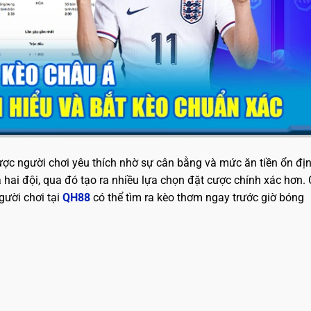
ợc người chơi yêu thích nhờ sự cân bằng và mức ăn tiền ổn địn
 hai đội, qua đó tạo ra nhiều lựa chọn đặt cược chính xác hơn. 
gười chơi tại
QH88
có thể tìm ra kèo thơm ngay trước giờ bóng