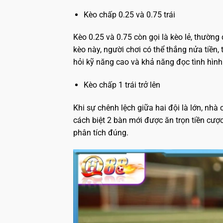
Kèo chấp 0.25 và 0.75 trái
Kèo 0.25 và 0.75 còn gọi là kèo lẻ, thường
kèo này, người chơi có thể thắng nửa tiền, 
hỏi kỹ năng cao và khả năng đọc tình hình
Kèo chấp 1 trái trở lên
Khi sự chênh lệch giữa hai đội là lớn, nhà 
cách biệt 2 bàn mới được ăn trọn tiền cượ
phân tích đúng.