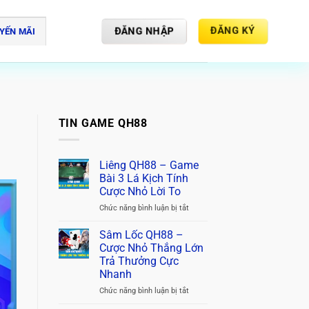
ĐĂNG KÝ
ĐĂNG NHẬP
YẾN MÃI
TIN GAME QH88
Liêng QH88 – Game
Bài 3 Lá Kịch Tính
Cược Nhỏ Lời To
ở
Chức năng bình luận bị tắt
Liêng
QH88
Sâm Lốc QH88 –
–
Cược Nhỏ Thắng Lớn
Game
Trả Thưởng Cực
Bài
Nhanh
3
Lá
ở
Chức năng bình luận bị tắt
Kịch
Sâm