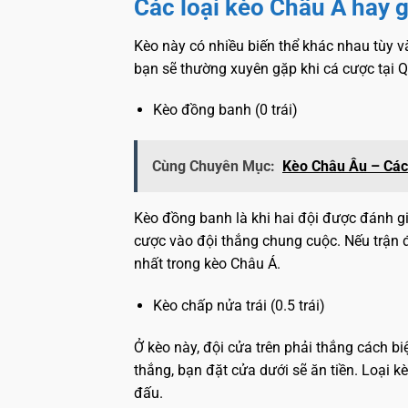
Các loại kèo Châu Á hay 
Kèo này có nhiều biến thể khác nhau tùy v
bạn sẽ thường xuyên gặp khi cá cược tại 
Kèo đồng banh (0 trái)
Cùng Chuyên Mục:
Kèo Châu Âu – Các
Kèo đồng banh là khi hai đội được đánh g
cược vào đội thắng chung cuộc. Nếu trận đấu
nhất trong kèo Châu Á.
Kèo chấp nửa trái (0.5 trái)
Ở kèo này, đội cửa trên phải thắng cách bi
thắng, bạn đặt cửa dưới sẽ ăn tiền. Loại k
đấu.