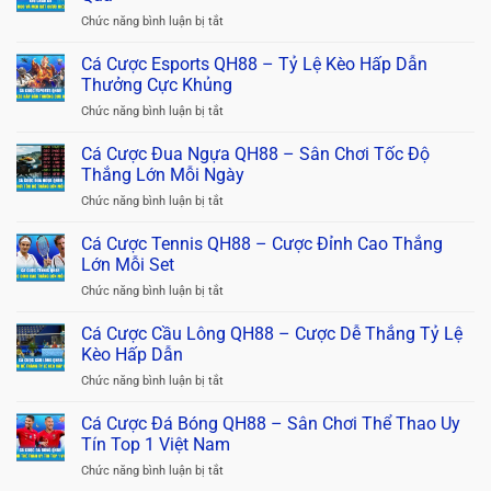
–
Đánh
ở
Chức năng bình luận bị tắt
Hướng
Bài
Kèo
Dẫn
Thắng
Châu
Cá Cược Esports QH88 – Tỷ Lệ Kèo Hấp Dẫn
Cách
Lớn
Âu
Hiểu
Thưởng Cực Khủng
–
Và
ở
Chức năng bình luận bị tắt
Cách
Bắt
Cá
Đọc
Kèo
Cược
Cá Cược Đua Ngựa QH88 – Sân Chơi Tốc Độ
Và
Chuẩn
Esports
Mẹo
Thắng Lớn Mỗi Ngày
Xác
QH88
Đặt
ở
Chức năng bình luận bị tắt
–
Cược
Cá
Tỷ
Hiệu
Cược
Cá Cược Tennis QH88 – Cược Đỉnh Cao Thắng
Lệ
Quả
Đua
Kèo
Lớn Mỗi Set
Ngựa
Hấp
ở
Chức năng bình luận bị tắt
QH88
Dẫn
Cá
–
Thưởng
Cược
Cá Cược Cầu Lông QH88 – Cược Dễ Thắng Tỷ Lệ
Sân
Cực
Tennis
Chơi
Kèo Hấp Dẫn
Khủng
QH88
Tốc
ở
Chức năng bình luận bị tắt
–
Độ
Cá
Cược
Thắng
Cược
Cá Cược Đá Bóng QH88 – Sân Chơi Thể Thao Uy
Đỉnh
Lớn
Cầu
Cao
Tín Top 1 Việt Nam
Mỗi
Lông
Thắng
Ngày
ở
Chức năng bình luận bị tắt
QH88
Lớn
Cá