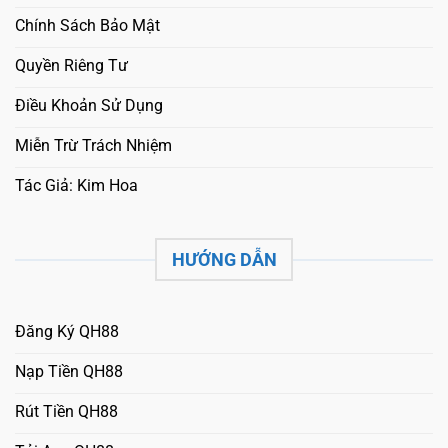
Chính Sách Bảo Mật
Quyền Riêng Tư
Điều Khoản Sử Dụng
Miễn Trừ Trách Nhiệm
Tác Giả: Kim Hoa
HƯỚNG DẪN
Đăng Ký QH88
Nạp Tiền QH88
Rút Tiền QH88