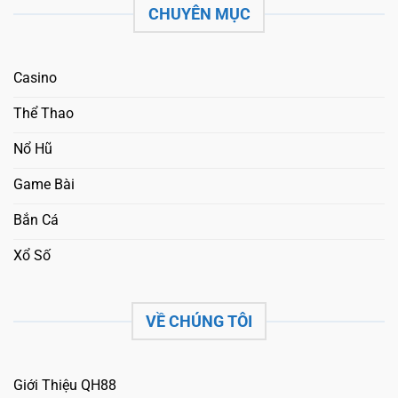
CHUYÊN MỤC
Casino
Thể Thao
Nổ Hũ
Game Bài
Bắn Cá
Xổ Số
VỀ CHÚNG TÔI
Giới Thiệu QH88