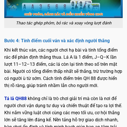
Thao tác ghép phỏm, bỏ rác và xoay vòng lượt đánh
Bước 4: Tính điểm cuối ván và xác định người thắng
Khi kết thúc ván, các người chơi hạ bài và tính tổng điểm
rác để phân định thắng thua. Lá A là 1 điểm, J–Q–K lần
lượt 11–12–13 điểm, các lá còn lại tính theo số trên mặt
bài. Người có tổng điểm thấp nhất sẽ thắng, trừ trường hợp
có người ù từ sớm. Cách tính điểm trên QH 88 được hiển
thị rõ ràng, giúp tránh nhầm lẫn cho người mới.
Tá lả QH88
không chỉ là trò chơi giải trí mà còn là nơi để
người chơi vận dụng tư duy và chiến thuật để tạo ra lợi thế.
Khi nắm vững luật chơi cùng các mẹo tối ưu, cơ hội thắng
lớn sẽ tăng lên đáng kể. Nền tảng hỗ trợ giao dịch nhanh,
bàn chơi ổn định và tính minh bạch giúp bạn an tâm trải