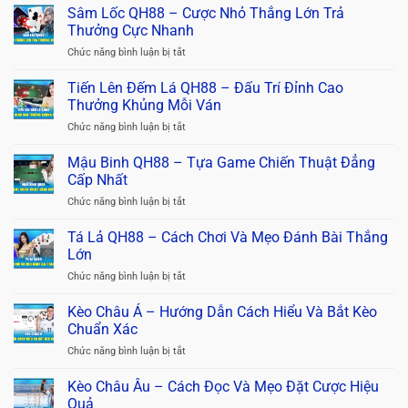
QH88
Sâm Lốc QH88 – Cược Nhỏ Thắng Lớn Trả
–
Thưởng Cực Nhanh
Game
ở
Chức năng bình luận bị tắt
Bài
Sâm
3
Lốc
Tiến Lên Đếm Lá QH88 – Đấu Trí Đỉnh Cao
Lá
QH88
Kịch
Thưởng Khủng Mỗi Ván
–
Tính
ở
Chức năng bình luận bị tắt
Cược
Cược
Tiến
Nhỏ
Nhỏ
Lên
Mậu Binh QH88 – Tựa Game Chiến Thuật Đẳng
Thắng
Lời
Đếm
Lớn
Cấp Nhất
To
Lá
Trả
ở
Chức năng bình luận bị tắt
QH88
Thưởng
Mậu
–
Cực
Binh
Tá Lả QH88 – Cách Chơi Và Mẹo Đánh Bài Thắng
Đấu
Nhanh
QH88
Trí
Lớn
–
Đỉnh
ở
Chức năng bình luận bị tắt
Tựa
Cao
Tá
Game
Thưởng
Lả
Kèo Châu Á – Hướng Dẫn Cách Hiểu Và Bắt Kèo
Chiến
Khủng
QH88
Thuật
Chuẩn Xác
Mỗi
–
Đẳng
Ván
ở
Chức năng bình luận bị tắt
Cách
Cấp
Kèo
Chơi
Nhất
Châu
Kèo Châu Âu – Cách Đọc Và Mẹo Đặt Cược Hiệu
Và
Á
Mẹo
Quả