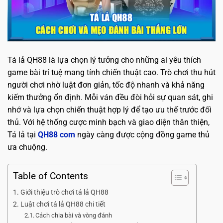
Tá lả QH88 là lựa chọn lý tưởng cho những ai yêu thích
game bài trí tuệ mang tính chiến thuật cao. Trò chơi thu hút
người chơi nhờ luật đơn giản, tốc độ nhanh và khả năng
kiếm thưởng ổn định. Mỗi ván đều đòi hỏi sự quan sát, ghi
nhớ và lựa chọn chiến thuật hợp lý để tạo ưu thế trước đối
thủ. Với hệ thống cược minh bạch và giao diện thân thiện,
Tá lả tại
QH88 com
ngày càng được cộng đồng game thủ
ưa chuộng.
Table of Contents
Giới thiệu trò chơi tá lả QH88
Luật chơi tá lả QH88 chi tiết
Cách chia bài và vòng đánh