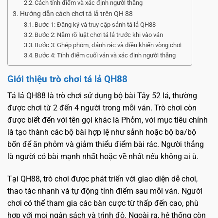
Cách tính điểm và xác định người thắng
Hướng dẫn cách chơi tá lả trên QH 88
Bước 1: Đăng ký và truy cập sảnh tá lả QH88
Bước 2: Nắm rõ luật chơi tá lả trước khi vào ván
Bước 3: Ghép phỏm, đánh rác và điều khiển vòng chơi
Bước 4: Tính điểm cuối ván và xác định người thắng
Giới thiệu trò chơi tá lả QH88
Tá lả QH88 là trò chơi sử dụng bộ bài Tây 52 lá, thường
được chơi từ 2 đến 4 người trong mỗi ván. Trò chơi còn
được biết đến với tên gọi khác là Phỏm, với mục tiêu chính
là tạo thành các bộ bài hợp lệ như sảnh hoặc bộ ba/bộ
bốn để ăn phỏm và giảm thiểu điểm bài rác. Người thắng
là người có bài mạnh nhất hoặc về nhất nếu không ai ù.
Tại QH88, trò chơi được phát triển với giao diện dễ chơi,
thao tác nhanh và tự động tính điểm sau mỗi ván. Người
chơi có thể tham gia các bàn cược từ thấp đến cao, phù
hợp với mọi ngân sách và trình độ. Ngoài ra, hệ thống còn