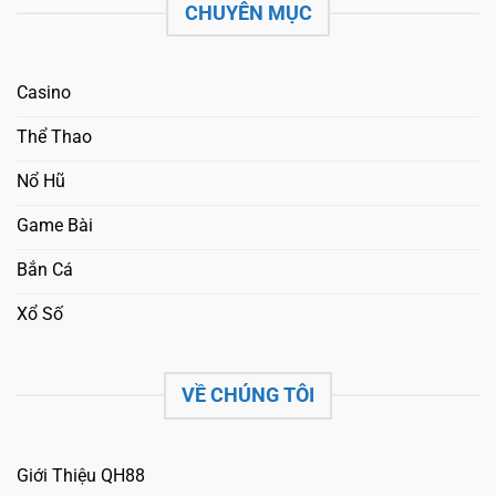
CHUYÊN MỤC
Casino
Thể Thao
Nổ Hũ
Game Bài
Bắn Cá
Xổ Số
VỀ CHÚNG TÔI
Giới Thiệu QH88