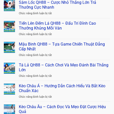
QH88
Sâm Lốc QH88 – Cược Nhỏ Thắng Lớn Trả
–
Thưởng Cực Nhanh
Game
ở
Chức năng bình luận bị tắt
Bài
Sâm
3
Lốc
Tiến Lên Đếm Lá QH88 – Đấu Trí Đỉnh Cao
Lá
QH88
Kịch
Thưởng Khủng Mỗi Ván
–
Tính
ở
Chức năng bình luận bị tắt
Cược
Cược
Tiến
Nhỏ
Nhỏ
Lên
Mậu Binh QH88 – Tựa Game Chiến Thuật Đẳng
Thắng
Lời
Đếm
Lớn
Cấp Nhất
To
Lá
Trả
ở
Chức năng bình luận bị tắt
QH88
Thưởng
Mậu
–
Cực
Binh
Tá Lả QH88 – Cách Chơi Và Mẹo Đánh Bài Thắng
Đấu
Nhanh
QH88
Trí
Lớn
–
Đỉnh
ở
Chức năng bình luận bị tắt
Tựa
Cao
Tá
Game
Thưởng
Lả
Kèo Châu Á – Hướng Dẫn Cách Hiểu Và Bắt Kèo
Chiến
Khủng
QH88
Thuật
Chuẩn Xác
Mỗi
–
Đẳng
Ván
ở
Chức năng bình luận bị tắt
Cách
Cấp
Kèo
Chơi
Nhất
Châu
Kèo Châu Âu – Cách Đọc Và Mẹo Đặt Cược Hiệu
Và
Á
Mẹo
Quả
–