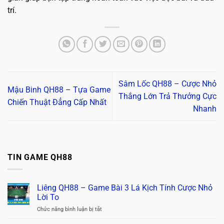
trí.
Sâm Lốc QH88 – Cược Nhỏ
Mậu Binh QH88 – Tựa Game
Thắng Lớn Trả Thưởng Cực
Chiến Thuật Đẳng Cấp Nhất
Nhanh
TIN GAME QH88
Liêng QH88 – Game Bài 3 Lá Kịch Tính Cược Nhỏ
Lời To
ở
Chức năng bình luận bị tắt
Liêng