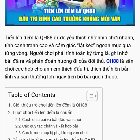
Tiến lên đếm lá QH88 được yêu thích nhờ nhịp chơi nhanh,
tính cạnh tranh cao và cảm giác “lật kèo” ngoạn mục qua
từng vòng. Người chơi phải tính toán kỹ từng lá, ghi nhớ
bài đã ra và phán đoán hướng đi của đối thủ.
QH88
là sân
chơi cực hợp cho anh em thích đấu trí, thích thể hiện bản
lĩnh và săn thưởng lớn ngay trên bộ bài quen thuộc.
Table of Contents
Giới thiệu trò chơi tiến lên đếm lá QH88
Luật chơi tiến lên đếm lá chuẩn
Cách chia bài và bắt đầu ván chơi
Các quy tắc chặn và kết hợp bài
Các trường hợp bị phạt trong ván chơi
Tỷ lệ trả thưởng trong tiến lên đếm lá QH88