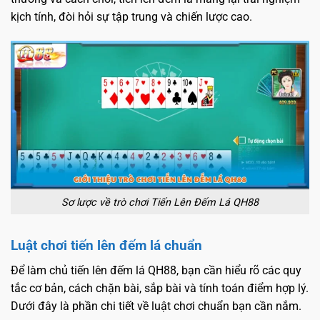
kịch tính, đòi hỏi sự tập trung và chiến lược cao.
Sơ lược về trò chơi Tiến Lên Đếm Lá QH88
Luật chơi tiến lên đếm lá chuẩn
Để làm chủ tiến lên đếm lá QH88, bạn cần hiểu rõ các quy
tắc cơ bản, cách chặn bài, sắp bài và tính toán điểm hợp lý.
Dưới đây là phần chi tiết về luật chơi chuẩn bạn cần nắm.