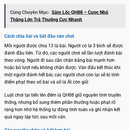
Cùng Chuyên Mục:
Sâm Lốc QH88 – Cược Nhỏ
Thắng Lớn Trả Thưởng Cực Nhanh
Cách chia bài và bắt đầu ván chơi
Mỗi người được chia 13 lá bài. Người có lá 3 bích sẽ được
đánh đầu tiên. Từ đó, các người chơi sẽ lần lượt đánh bài
theo vòng. Người đi sau cần chặn bằng bài mạnh hơn
hoặc bỏ lượt nếu không chặn được. Ván đấu kết thúc khi
một người đánh hết bài, các người chơi còn lại sẽ bị tính
điểm phạt theo số bài và số lá Át còn giữ.
Luật chơi tại tiến lên đếm lá QH88 giữ nguyên tính truyền
thống, nhưng bổ sung thêm phần thưởng hoặc phạt rõ
ràng hơn nhờ hệ thống tự động tính toán và ghi nhận kết
quả ngay lập tức sau mỗi ván.