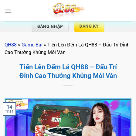
Chuyển
đến
nội
dung
ĐĂNG KÝ
ĐĂNG NHẬP
QH88
»
Game Bài
»
Tiến Lên Đếm Lá QH88 – Đấu Trí Đỉnh
Cao Thưởng Khủng Mỗi Ván
Tiến Lên Đếm Lá QH88 – Đấu Trí
Đỉnh Cao Thưởng Khủng Mỗi Ván
14
Th11