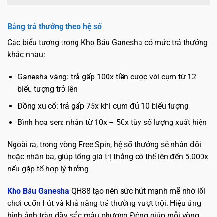
Bảng trả thưởng theo hệ số
Các biểu tượng trong Kho Báu Ganesha có mức trả thưởng
khác nhau:
Ganesha vàng: trả gấp 100x tiền cược với cụm từ 12
biểu tượng trở lên
Đồng xu cổ: trả gấp 75x khi cụm đủ 10 biểu tượng
Bình hoa sen: nhân từ 10x – 50x tùy số lượng xuất hiện
Ngoài ra, trong vòng Free Spin, hệ số thưởng sẽ nhân đôi
hoặc nhân ba, giúp tổng giá trị thắng có thể lên đến 5.000x
nếu gặp tổ hợp lý tưởng.
Kho Báu Ganesha
QH88 tạo nên sức hút mạnh mẽ nhờ lối
chơi cuốn hút và khả năng trả thưởng vượt trội. Hiệu ứng
hình ảnh tràn đầy sắc màu phương Đông giúp mỗi vòng