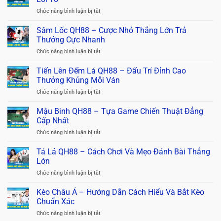
ở
Chức năng bình luận bị tắt
Liêng
QH88
Sâm Lốc QH88 – Cược Nhỏ Thắng Lớn Trả
–
Thưởng Cực Nhanh
Game
ở
Chức năng bình luận bị tắt
Bài
Sâm
3
Lốc
Tiến Lên Đếm Lá QH88 – Đấu Trí Đỉnh Cao
Lá
QH88
Kịch
Thưởng Khủng Mỗi Ván
–
Tính
ở
Chức năng bình luận bị tắt
Cược
Cược
Tiến
Nhỏ
Nhỏ
Lên
Mậu Binh QH88 – Tựa Game Chiến Thuật Đẳng
Thắng
Lời
Đếm
Lớn
Cấp Nhất
To
Lá
Trả
ở
Chức năng bình luận bị tắt
QH88
Thưởng
Mậu
–
Cực
Binh
Tá Lả QH88 – Cách Chơi Và Mẹo Đánh Bài Thắng
Đấu
Nhanh
QH88
Trí
Lớn
–
Đỉnh
ở
Chức năng bình luận bị tắt
Tựa
Cao
Tá
Game
Thưởng
Lả
Kèo Châu Á – Hướng Dẫn Cách Hiểu Và Bắt Kèo
Chiến
Khủng
QH88
Thuật
Chuẩn Xác
Mỗi
–
Đẳng
Ván
ở
Chức năng bình luận bị tắt
Cách
Cấp