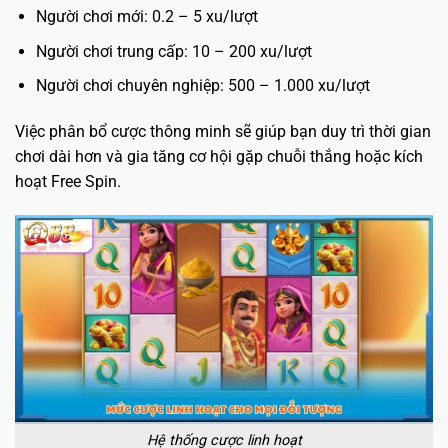
Người chơi mới: 0.2 – 5 xu/lượt
Người chơi trung cấp: 10 – 200 xu/lượt
Người chơi chuyên nghiệp: 500 – 1.000 xu/lượt
Việc phân bổ cược thông minh sẽ giúp bạn duy trì thời gian
chơi dài hơn và gia tăng cơ hội gặp chuỗi thắng hoặc kích
hoạt Free Spin.
Hệ thống cược linh hoạt