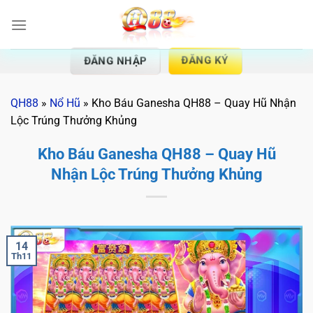
Chuyển
đến
nội
dung
ĐĂNG KÝ
ĐĂNG NHẬP
QH88
»
Nổ Hũ
»
Kho Báu Ganesha QH88 – Quay Hũ Nhận
Lộc Trúng Thưởng Khủng
Kho Báu Ganesha QH88 – Quay Hũ
Nhận Lộc Trúng Thưởng Khủng
14
Th11