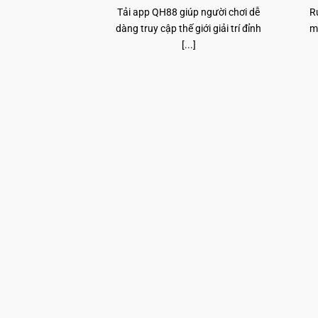
Tải app QH88 giúp người chơi dễ
R
dàng truy cập thế giới giải trí đỉnh
m
[...]