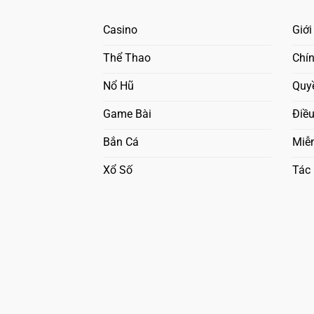
Casino
Giới
Thể Thao
Chí
Nổ Hũ
Quy
Game Bài
Điề
Bắn Cá
Miễ
Xổ Số
Tác 