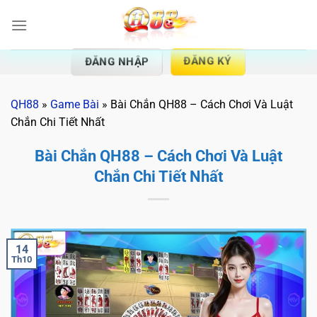
Chuyển
đến
nội
dung
ĐĂNG KÝ
ĐĂNG NHẬP
QH88
»
Game Bài
»
Bài Chắn QH88 – Cách Chơi Và Luật
Chắn Chi Tiết Nhất
Bài Chắn QH88 – Cách Chơi Và Luật
Chắn Chi Tiết Nhất
14
Th10