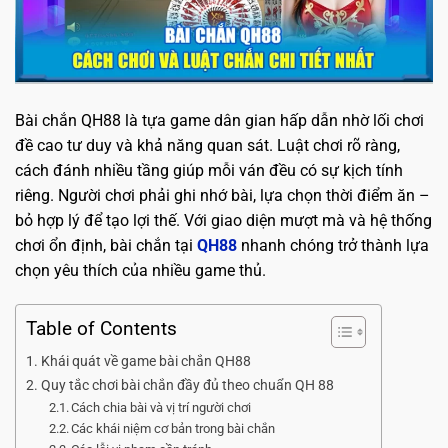
Bài chắn QH88 là tựa game dân gian hấp dẫn nhờ lối chơi
đề cao tư duy và khả năng quan sát. Luật chơi rõ ràng,
cách đánh nhiều tầng giúp mỗi ván đều có sự kịch tính
riêng. Người chơi phải ghi nhớ bài, lựa chọn thời điểm ăn –
bỏ hợp lý để tạo lợi thế. Với giao diện mượt mà và hệ thống
chơi ổn định, bài chắn tại
QH88
nhanh chóng trở thành lựa
chọn yêu thích của nhiều game thủ.
Table of Contents
Khái quát về game bài chắn QH88
Quy tắc chơi bài chắn đầy đủ theo chuẩn QH 88
Cách chia bài và vị trí người chơi
Các khái niệm cơ bản trong bài chắn