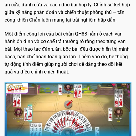
ăn cửa, đánh cửa và cách đọc bài hợp lý. Chính sự kết hợp
giữa kỹ năng phán đoán và chiến thuật phòng thủ – tấn
công khiến Chắn luôn mang lại trải nghiệm hấp dẫn.
Một điểm cộng lớn của bài chắn QH88 nằm ở cách vận
hành ổn định và cơ chế trả thưởng rõ ràng theo từng ván
bài. Mọi thao tác đánh, ăn, bốc bài đều được hiển thị minh
bạch, hạn chế hoàn toàn gian lận. Thêm vào đó, hệ thống
tự động tính điểm giúp người chơi dễ dàng theo dõi kết
quả và điều chỉnh chiến thuật.