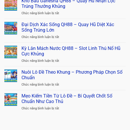
Kho Báu Ganesha QH88 – Quay Hũ Nhận Lộc
QH88
Vật
Trúng Thưởng Khủng
–
Vàng
ở
Chức năng bình luận bị tắt
Slot
Trúng
Kho
Game
Jackpot
Báu
Đại Dịch Xác Sống QH88 – Quay Hũ Diệt Xác
Thần
Khổng
Ganesha
Long
Sống Trúng Lớn
Lồ
QH88
Nhận
ở
Chức năng bình luận bị tắt
–
Thưởng
Đại
Quay
Siêu
Dịch
Kỳ Lân Mách Nước QH88 – Slot Linh Thú Nổ Hũ
Hũ
To
Xác
Nhận
Cực Khủng
Sống
Lộc
ở
Chức năng bình luận bị tắt
QH88
Trúng
Kỳ
–
Thưởng
Lân
Nuôi Lô Đề Theo Khung – Phương Pháp Chọn Số
Quay
Khủng
Mách
Hũ
Chuẩn
Nước
Diệt
ở
Chức năng bình luận bị tắt
QH88
Xác
Nuôi
–
Sống
Lô
Mẹo Kiếm Tiền Từ Lô Đề – Bí Quyết Chốt Số
Slot
Trúng
Đề
Linh
Chuẩn Như Cao Thủ
Lớn
Theo
Thú
ở
Chức năng bình luận bị tắt
Khung
Nổ
Mẹo
–
Hũ
Kiếm
Phương
Cực
Tiền
Pháp
Khủng
Từ
Chọn