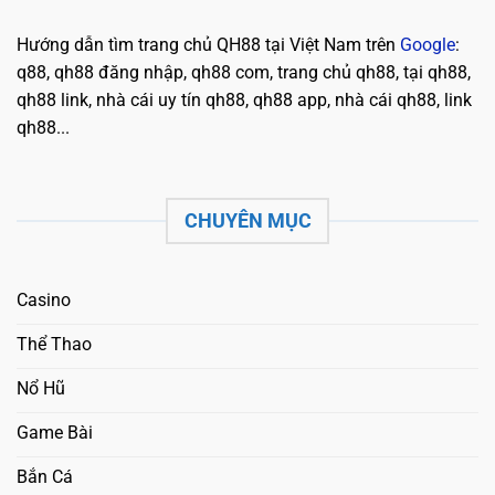
Lô
Số
Đề
Chuẩn
Hướng dẫn tìm trang chủ QH88 tại Việt Nam trên
Google
:
–
Bí
q88, qh88 đăng nhập, qh88 com, trang chủ qh88, tại qh88,
Quyết
qh88 link, nhà cái uy tín qh88, qh88 app, nhà cái qh88, link
Chốt
Số
qh88...
Chuẩn
Như
Cao
Thủ
CHUYÊN MỤC
Casino
Thể Thao
Nổ Hũ
Game Bài
Bắn Cá