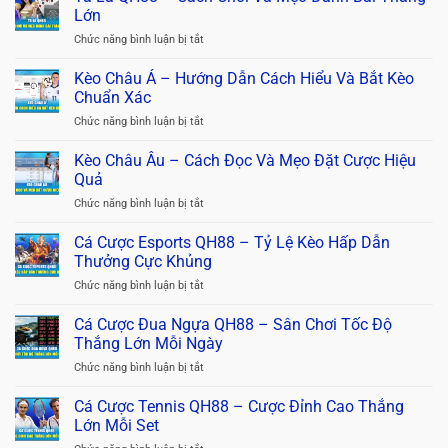
QH88
Trí
Lớn
–
Đỉnh
ở
Chức năng bình luận bị tắt
Tựa
Cao
Tá
Game
Thưởng
Lả
Kèo Châu Á – Hướng Dẫn Cách Hiểu Và Bắt Kèo
Chiến
Khủng
QH88
Thuật
Chuẩn Xác
Mỗi
–
Đẳng
Ván
ở
Chức năng bình luận bị tắt
Cách
Cấp
Kèo
Chơi
Nhất
Châu
Kèo Châu Âu – Cách Đọc Và Mẹo Đặt Cược Hiệu
Và
Á
Mẹo
Quả
–
Đánh
ở
Chức năng bình luận bị tắt
Hướng
Bài
Kèo
Dẫn
Thắng
Châu
Cá Cược Esports QH88 – Tỷ Lệ Kèo Hấp Dẫn
Cách
Lớn
Âu
Hiểu
Thưởng Cực Khủng
–
Và
ở
Chức năng bình luận bị tắt
Cách
Bắt
Cá
Đọc
Kèo
Cược
Cá Cược Đua Ngựa QH88 – Sân Chơi Tốc Độ
Và
Chuẩn
Esports
Mẹo
Thắng Lớn Mỗi Ngày
Xác
QH88
Đặt
ở
Chức năng bình luận bị tắt
–
Cược
Cá
Tỷ
Hiệu
Cược
Cá Cược Tennis QH88 – Cược Đỉnh Cao Thắng
Lệ
Quả
Đua
Kèo
Lớn Mỗi Set
Ngựa
Hấp