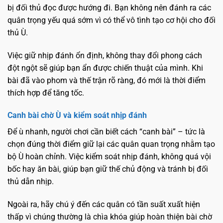
bị đối thủ đọc được hướng đi. Bạn không nên đánh ra các
quân trọng yếu quá sớm vì có thể vô tình tạo cơ hội cho đối
thủ Ù.
Việc giữ nhịp đánh ổn định, không thay đổi phong cách
đột ngột sẽ giúp bạn ẩn được chiến thuật của mình. Khi
bài đã vào phom và thế trận rõ ràng, đó mới là thời điểm
thích hợp để tăng tốc.
Canh bài chờ Ù và kiểm soát nhịp đánh
Để ù nhanh, người chơi cần biết cách “canh bài” – tức là
chọn đúng thời điểm giữ lại các quân quan trọng nhằm tạo
bộ Ù hoàn chỉnh. Việc kiểm soát nhịp đánh, không quá vội
bốc hay ăn bài, giúp bạn giữ thế chủ động và tránh bị đối
thủ dẫn nhịp.
Ngoài ra, hãy chú ý đến các quân có tần suất xuất hiện
thấp vì chúng thường là chìa khóa giúp hoàn thiện bài chờ