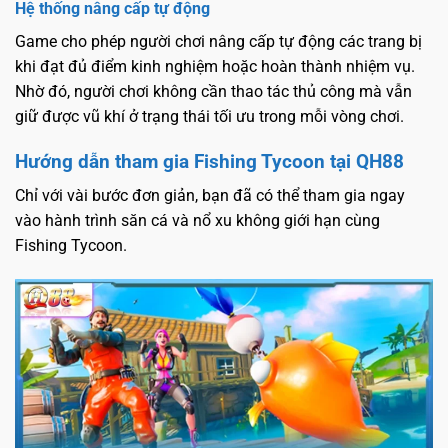
Hệ thống nâng cấp tự động
Game cho phép người chơi nâng cấp tự động các trang bị
khi đạt đủ điểm kinh nghiệm hoặc hoàn thành nhiệm vụ.
Nhờ đó, người chơi không cần thao tác thủ công mà vẫn
giữ được vũ khí ở trạng thái tối ưu trong mỗi vòng chơi.
Hướng dẫn tham gia Fishing Tycoon tại QH88
Chỉ với vài bước đơn giản, bạn đã có thể tham gia ngay
vào hành trình săn cá và nổ xu không giới hạn cùng
Fishing Tycoon.