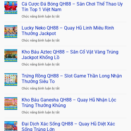
Cược
Cá Cược Đá Bóng QH88 – Sân Chơi Thể Thao Uy
Đỉnh
Lớn
Cầu
Cao
Tín Top 1 Việt Nam
Mỗi
Lông
Thắng
Ngày
ở
Chức năng bình luận bị tắt
QH88
Lớn
Cá
–
Mỗi
Cược
Lucky Neko QH88 – Quay Hũ Linh Miêu Rinh
Cược
Set
Đá
Dễ
Thưởng Jackpot
Bóng
Thắng
ở
Chức năng bình luận bị tắt
QH88
Tỷ
Lucky
–
Lệ
Neko
Kho Báu Aztec QH88 – Săn Cổ Vật Vàng Trúng
Sân
Kèo
QH88
Chơi
Jackpot Khổng Lồ
Hấp
–
Thể
Dẫn
ở
Chức năng bình luận bị tắt
Quay
Thao
Kho
Hũ
Uy
Báu
Trứng Rồng QH88 – Slot Game Thần Long Nhận
Linh
Tín
Aztec
Miêu
Thưởng Siêu To
Top
QH88
Rinh
1
ở
Chức năng bình luận bị tắt
–
Thưởng
Việt
Trứng
Săn
Jackpot
Nam
Rồng
Kho Báu Ganesha QH88 – Quay Hũ Nhận Lộc
Cổ
QH88
Vật
Trúng Thưởng Khủng
–
Vàng
ở
Chức năng bình luận bị tắt
Slot
Trúng
Kho
Game
Jackpot
Báu
Đại Dịch Xác Sống QH88 – Quay Hũ Diệt Xác
Thần
Khổng
Ganesha
Long
Sống Trúng Lớn
Lồ