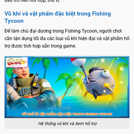
đều trở nên hồi hộp, thú vị.
Vũ khí và vật phẩm đặc biệt trong Fishing
Tycoon
Để làm chủ đại dương trong Fishing Tycoon, người chơi
cần tận dụng tối đa các loại vũ khí hiện đại và vật phẩm hỗ
trợ được tích hợp sẵn trong game.
Hệ thống vũ khí và item hỗ trợ