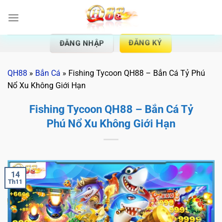
Chuyển
đến
nội
dung
ĐĂNG KÝ
ĐĂNG NHẬP
QH88
»
Bắn Cá
»
Fishing Tycoon QH88 – Bắn Cá Tỷ Phú
Nổ Xu Không Giới Hạn
Fishing Tycoon QH88 – Bắn Cá Tỷ
Phú Nổ Xu Không Giới Hạn
14
Th11