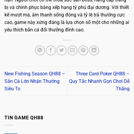
bị và chinh phục bảng xếp hạng tỷ phú đại dương. Với thiết
kế mượt mà, âm thanh sống động và tỷ lệ trả thưởng cực
cao, game này xứng đáng là lựa chọn số một cho những ai
yêu thích bắn cá đổi thưởng đỉnh cao.
New Fishing Season QH88 –
Three Card Poker QH88 –
Săn Cá Lớn Nhận Thưởng
Quy Tắc Nhanh Gọn Chơi Dễ
Siêu To
Thắng
TIN GAME QH88