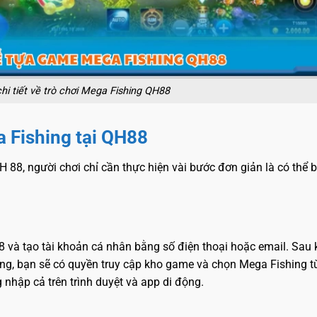
chi tiết về trò chơi Mega Fishing QH88
 Fishing tại QH88
 88, người chơi chỉ cần thực hiện vài bước đơn giản là có thể b
 và tạo tài khoản cá nhân bằng số điện thoại hoặc email. Sau 
ng, bạn sẽ có quyền truy cập kho game và chọn Mega Fishing t
nhập cả trên trình duyệt và app di động.