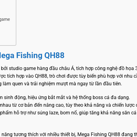
 game
Mega Fishing QH88
 bởi studio game hàng đầu châu Á, tích hợp công nghệ đồ họa 
ợc tích hợp vào QH88, trò chơi được tùy biến phù hợp với nhu 
g làm quen và trải nghiệm mượt mà ngay từ lần đầu tiên.
iện sinh động, hiệu ứng bắt mắt và hệ thống boss cá đa dạng.
nhau từ cơ bản đến nâng cao, tùy theo khả năng và chiến lược 
 phẩm hỗ trợ như súng laze, bom nổ, giúp tăng khả năng săn cá
ả năng tương thích với nhiều thiết bị, Mega Fishing QH88 đang t