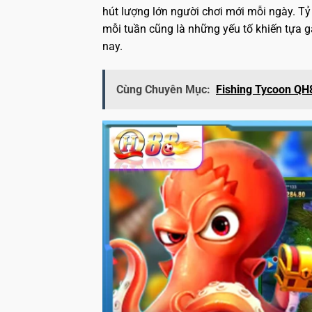
hút lượng lớn người chơi mới mỗi ngày. Tỷ
mỗi tuần cũng là những yếu tố khiến tựa 
nay.
Cùng Chuyên Mục:
Fishing Tycoon QH