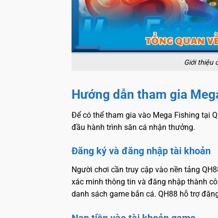
Giới thiệu 
Hướng dẫn tham gia Mega
Để có thể tham gia vào Mega Fishing tại QH
đầu hành trình săn cá nhận thưởng.
Đăng ký và đăng nhập tài khoản
Người chơi cần truy cập vào nền tảng QH88
xác minh thông tin và đăng nhập thành cô
danh sách game bắn cá. QH88 hỗ trợ đăng 