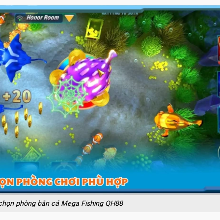
chọn phòng bắn cá Mega Fishing QH88