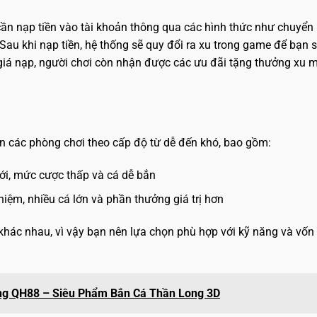
ần nạp tiền vào tài khoản thông qua các hình thức như chuyển
Sau khi nạp tiền, hệ thống sẽ quy đổi ra xu trong game để bạn 
giá nạp, người chơi còn nhận được các ưu đãi tặng thưởng xu 
ọn các phòng chơi theo cấp độ từ dễ đến khó, bao gồm:
i, mức cược thấp và cá dễ bắn
ệm, nhiều cá lớn và phần thưởng giá trị hơn
khác nhau, vì vậy bạn nên lựa chọn phù hợp với kỹ năng và vốn
ing QH88 – Siêu Phẩm Bắn Cá Thần Long 3D