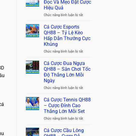
Đọc Và Mẹo Đặt Cược
–
Bài
Hiệu Quả
Hướng
Thắng
ở
Chức năng bình luận bị tắt
Dẫn
Lớn
Kèo
Cách
Châu
Hiểu
Cá Cược Esports
Âu
Và
QH88 – Tỷ Lệ Kèo
–
Bắt
Hấp Dẫn Thưởng Cực
Cách
Kèo
Khủng
Đọc
Chuẩn
Và
Xác
ở
Chức năng bình luận bị tắt
Mẹo
Cá
Đặt
Cược
Cá Cược Đua Ngựa
Cược
Esports
3D
QH88 – Sân Chơi Tốc
Hiệu
QH88
Độ Thắng Lớn Mỗi
cầu
Quả
–
Ngày
Tỷ
Lệ
ở
Chức năng bình luận bị tắt
Kèo
Cá
Hấp
Cược
Cá Cược Tennis QH88
Dẫn
Đua
cá
– Cược Đỉnh Cao
Thưởng
Ngựa
Thắng Lớn Mỗi Set
Cực
QH88
Khủng
ở
Chức năng bình luận bị tắt
–
Cá
Sân
Cược
Chơi
Cá Cược Cầu Lông
hu
Tennis
Tốc