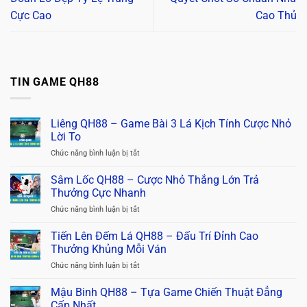
Cực Cao
Cao Thủ
TIN GAME QH88
Liêng QH88 – Game Bài 3 Lá Kịch Tính Cược Nhỏ
Lời To
ở
Chức năng bình luận bị tắt
Liêng
QH88
Sâm Lốc QH88 – Cược Nhỏ Thắng Lớn Trả
–
Thưởng Cực Nhanh
Game
ở
Chức năng bình luận bị tắt
Bài
Sâm
3
Lốc
Tiến Lên Đếm Lá QH88 – Đấu Trí Đỉnh Cao
Lá
QH88
Kịch
Thưởng Khủng Mỗi Ván
–
Tính
ở
Chức năng bình luận bị tắt
Cược
Cược
Tiến
Nhỏ
Nhỏ
Lên
Mậu Binh QH88 – Tựa Game Chiến Thuật Đẳng
Thắng
Lời
Đếm
Lớn
Cấp Nhất
To