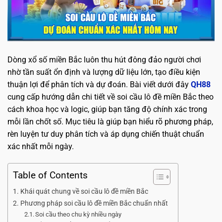
Dòng xổ số miền Bắc luôn thu hút đông đảo người chơi
nhờ tần suất ổn định và lượng dữ liệu lớn, tạo điều kiện
thuận lợi để phân tích và dự đoán. Bài viết dưới đây
QH88
cung cấp hướng dẫn chi tiết về soi cầu lô đề miền Bắc theo
cách khoa học và logic, giúp bạn tăng độ chính xác trong
mỗi lần chốt số. Mục tiêu là giúp bạn hiểu rõ phương pháp,
rèn luyện tư duy phân tích và áp dụng chiến thuật chuẩn
xác nhất mỗi ngày.
Table of Contents
Khái quát chung về soi cầu lô đề miền Bắc
Phương pháp soi cầu lô đề miền Bắc chuẩn nhất
Soi cầu theo chu kỳ nhiều ngày