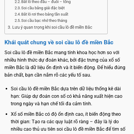
Bắt lô theo đầu – đuôi – tổng
Soi cầu bằng giải đặc biệt
Bắt lô rơi theo bảng tần suất
Soi cầu bạc nhớ theo tháng
Lưu ý quan trọng khi soi cầu lô đề miền Bắc
Khái quát chung về soi cầu lô đề miền Bắc
Soi cầu lô đề miền Bắc mang tính khoa học hơn so với
nhiều hình thức dự đoán khác, bởi đặc trưng của xổ số
miền Bắc là dữ liệu ổn định và ít biến động. Để hiểu đúng
bản chất, bạn cần nắm rõ các yếu tố sau.
Soi cầu lô đề miền Bắc dựa trên dữ liệu thống kê dài
hạn: Giúp dự đoán con số có khả năng xuất hiện cao
trong ngày và hạn chế tối đa cảm tính.
Xổ số miền Bắc có độ ổn định cao, ít biến động theo
thời gian: Tạo ra các quy luật rõ ràng – đây là lý do
nhiều cao thủ ưu tiên soi cầu lô đề miền Bắc để tìm số