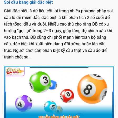
Soi cầu bằng giải đặc biệt
Giải đặc biệt là dữ liệu cốt lõi trong nhiều phương pháp soi
cầu lô đề miền Bắc, đặc biệt là khi phân tích 2 số cuối để
tách tổng, đầu và đuôi. Nhiều cao thủ cho rằng ĐB có xu
hướng “gọi lại” trong 2–3 ngày, giúp tăng độ chính xác khi
vào bạch thủ. ĐB cũng chi phối mạnh lên toàn bộ bảng
cầu, đặc biệt khi xuất hiện dạng đối xứng hoặc lặp cấu
trúc. Người chơi cần phân biệt kỹ cầu thật và cầu ảo để
tránh chốt sai.