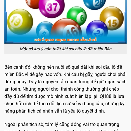
Một số lưu ý cần thiết khi soi cầu lô đề miền Bắc
Bên cạnh đó, không nên nuôi số quá dài khi soi cầu lô đề
miền Bắc vì dễ gây hao vốn. Khi cầu bị gãy, người chơi phải
dừng ngay. Đây là nguyên tắc quan trọng để giữ ngân sách
an toàn. Những người chơi thành công thường ghi chép
đầy đủ để tìm được mô hình xuất hiện lặp lại. QH88 là lựa
chọn hữu ích để theo dõi lịch sử số và bảng cầu, nhưng kỹ
năng phân tích cá nhân vẫn là yếu tố quyết định.
Ngoài phân tích số, tâm lý cũng đóng vai trò quan trọng