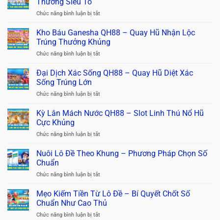
Thưởng Siêu To
Top
QH88
Rinh
1
ở
Chức năng bình luận bị tắt
–
Thưởng
Việt
Trứng
Săn
Jackpot
Nam
Rồng
Kho Báu Ganesha QH88 – Quay Hũ Nhận Lộc
Cổ
QH88
Vật
Trúng Thưởng Khủng
–
Vàng
ở
Chức năng bình luận bị tắt
Slot
Trúng
Kho
Game
Jackpot
Báu
Đại Dịch Xác Sống QH88 – Quay Hũ Diệt Xác
Thần
Khổng
Ganesha
Long
Sống Trúng Lớn
Lồ
QH88
Nhận
ở
Chức năng bình luận bị tắt
–
Thưởng
Đại
Quay
Siêu
Dịch
Kỳ Lân Mách Nước QH88 – Slot Linh Thú Nổ Hũ
Hũ
To
Xác
Nhận
Cực Khủng
Sống
Lộc
ở
Chức năng bình luận bị tắt
QH88
Trúng
Kỳ
–
Thưởng
Lân
Nuôi Lô Đề Theo Khung – Phương Pháp Chọn Số
Quay
Khủng
Mách
Hũ
Chuẩn
Nước
Diệt
ở
Chức năng bình luận bị tắt
QH88
Xác
Nuôi
–
Sống
Lô
Mẹo Kiếm Tiền Từ Lô Đề – Bí Quyết Chốt Số
Slot
Trúng
Đề
Linh
Chuẩn Như Cao Thủ
Lớn
Theo
Thú
ở
Chức năng bình luận bị tắt
Khung
Nổ