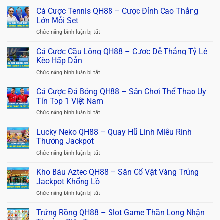
Tỷ
Hiệu
Cược
Cá Cược Tennis QH88 – Cược Đỉnh Cao Thắng
Lệ
Quả
Đua
Kèo
Lớn Mỗi Set
Ngựa
Hấp
ở
Chức năng bình luận bị tắt
QH88
Dẫn
Cá
–
Thưởng
Cược
Cá Cược Cầu Lông QH88 – Cược Dễ Thắng Tỷ Lệ
Sân
Cực
Tennis
Chơi
Kèo Hấp Dẫn
Khủng
QH88
Tốc
ở
Chức năng bình luận bị tắt
–
Độ
Cá
Cược
Thắng
Cược
Cá Cược Đá Bóng QH88 – Sân Chơi Thể Thao Uy
Đỉnh
Lớn
Cầu
Cao
Tín Top 1 Việt Nam
Mỗi
Lông
Thắng
Ngày
ở
Chức năng bình luận bị tắt
QH88
Lớn
Cá
–
Mỗi
Cược
Lucky Neko QH88 – Quay Hũ Linh Miêu Rinh
Cược
Set
Đá
Dễ
Thưởng Jackpot
Bóng
Thắng
ở
Chức năng bình luận bị tắt
QH88
Tỷ
Lucky
–
Lệ
Neko
Kho Báu Aztec QH88 – Săn Cổ Vật Vàng Trúng
Sân
Kèo
QH88
Chơi
Jackpot Khổng Lồ
Hấp
–
Thể
Dẫn
ở
Chức năng bình luận bị tắt
Quay
Thao
Kho
Hũ
Uy
Báu
Trứng Rồng QH88 – Slot Game Thần Long Nhận
Linh
Tín
Aztec
Miêu