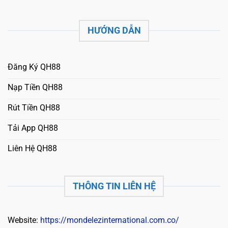
HƯỚNG DẪN
Đăng Ký QH88
Nạp Tiền QH88
Rút Tiền QH88
Tải App QH88
Liên Hệ QH88
THÔNG TIN LIÊN HỆ
Website:
https://mondelezinternational.com.co/