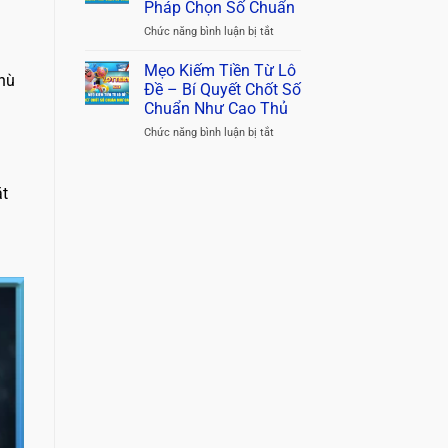
Pháp Chọn Số Chuẩn
QH88
Sống
ở
Chức năng bình luận bị tắt
–
Trúng
Nuôi
Slot
Lớn
Lô
Linh
Mẹo Kiếm Tiền Từ Lô
phù
Đề
Thú
Đề – Bí Quyết Chốt Số
Theo
Nổ
Chuẩn Như Cao Thủ
Khung
Hũ
ở
Chức năng bình luận bị tắt
–
Cực
Mẹo
Phương
Khủng
Kiếm
Pháp
Tiền
Chọn
ặt
Từ
Số
Lô
Chuẩn
Đề
–
Bí
Quyết
Chốt
Số
Chuẩn
Như
Cao
Thủ