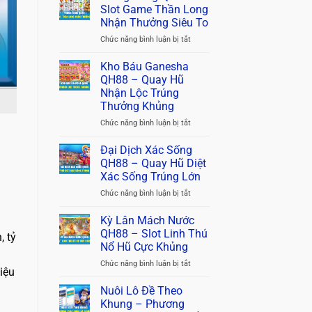
Thưởng
Nam
Aztec
Slot Game Thần Long
Jackpot
QH88
Nhận Thưởng Siêu To
–
ở
Chức năng bình luận bị tắt
Săn
Trứng
Cổ
Rồng
Vật
Kho Báu Ganesha
QH88
Vàng
QH88 – Quay Hũ
–
Trúng
Nhận Lộc Trúng
Slot
Jackpot
Thưởng Khủng
Game
Khổng
Thần
Lồ
ở
Chức năng bình luận bị tắt
Long
Kho
Nhận
Báu
Đại Dịch Xác Sống
Thưởng
Ganesha
QH88 – Quay Hũ Diệt
Siêu
QH88
Xác Sống Trúng Lớn
To
–
ở
Chức năng bình luận bị tắt
Quay
Đại
Hũ
Dịch
Nhận
Kỳ Lân Mách Nước
Xác
Lộc
QH88 – Slot Linh Thú
, tỷ
Sống
Trúng
Nổ Hũ Cực Khủng
QH88
Thưởng
ở
Chức năng bình luận bị tắt
–
Khủng
hiệu
Kỳ
Quay
Lân
Hũ
Nuôi Lô Đề Theo
Mách
Diệt
Khung – Phương
Nước
Xác