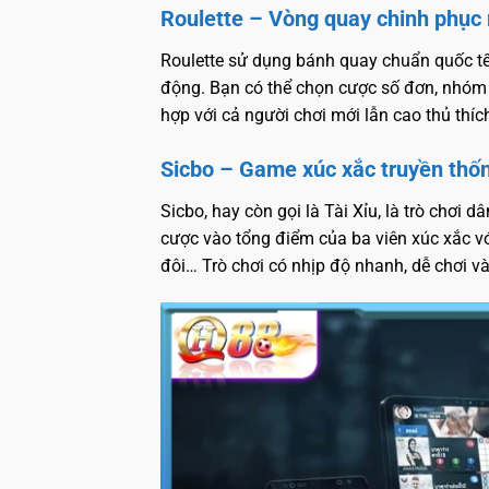
Roulette – Vòng quay chinh phụ
Roulette sử dụng bánh quay chuẩn quốc tế
động. Bạn có thể chọn cược số đơn, nhóm 
hợp với cả người chơi mới lẫn cao thủ thíc
Sicbo – Game xúc xắc truyền thố
Sicbo, hay còn gọi là Tài Xỉu, là trò chơi
cược vào tổng điểm của ba viên xúc xắc vớ
đôi… Trò chơi có nhịp độ nhanh, dễ chơi v