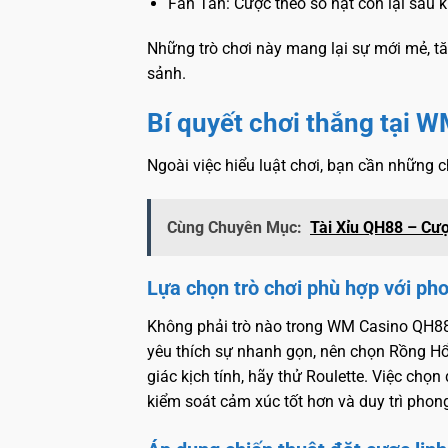
Fan Tan: Cược theo số hạt còn lại sau k
Những trò chơi này mang lại sự mới mẻ, tă
sảnh.
Bí quyết chơi thắng tại 
Ngoài việc hiểu luật chơi, bạn cần những c
Cùng Chuyên Mục:
Tài Xỉu QH88 – Cư
Lựa chọn trò chơi phù hợp với ph
Không phải trò nào trong WM Casino QH88 
yêu thích sự nhanh gọn, nên chọn Rồng Hổ
giác kịch tính, hãy thử Roulette. Việc chọ
kiểm soát cảm xúc tốt hơn và duy trì phon