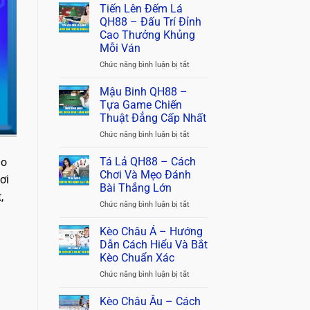
Tính
Lốc
Tiến Lên Đếm Lá
Cược
QH88
QH88 – Đấu Trí Đỉnh
Nhỏ
–
Cao Thưởng Khủng
Lời
Cược
Mỗi Ván
To
Nhỏ
Thắng
ở
Chức năng bình luận bị tắt
Lớn
Tiến
Trả
Lên
Mậu Binh QH88 –
Thưởng
Đếm
Tựa Game Chiến
Cực
Lá
Thuật Đẳng Cấp Nhất
Nhanh
QH88
ở
Chức năng bình luận bị tắt
–
Mậu
Đấu
Binh
Trí
Tá Lả QH88 – Cách
ao
QH88
Đỉnh
Chơi Và Mẹo Đánh
ơi
–
Cao
Bài Thắng Lớn
Tựa
Thưởng
,
ở
Chức năng bình luận bị tắt
Game
Khủng
Tá
Chiến
Mỗi
Lả
Thuật
Ván
Kèo Châu Á – Hướng
QH88
Đẳng
Dẫn Cách Hiểu Và Bắt
–
Cấp
Kèo Chuẩn Xác
Cách
Nhất
ở
Chức năng bình luận bị tắt
Chơi
Kèo
Và
Châu
Mẹo
Kèo Châu Âu – Cách
Á
Đánh