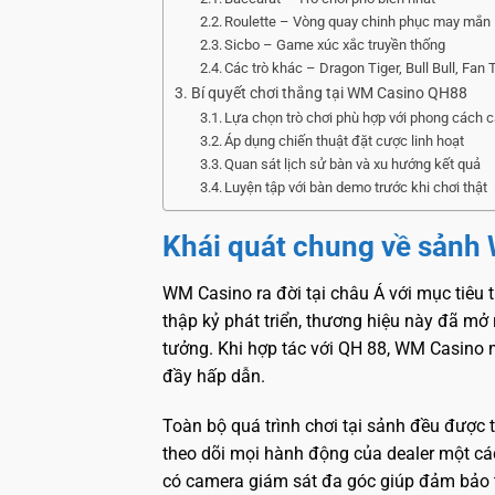
Roulette – Vòng quay chinh phục may mắn
Sicbo – Game xúc xắc truyền thống
Các trò khác – Dragon Tiger, Bull Bull, Fan 
Bí quyết chơi thắng tại WM Casino QH88
Lựa chọn trò chơi phù hợp với phong cách 
Áp dụng chiến thuật đặt cược linh hoạt
Quan sát lịch sử bàn và xu hướng kết quả
Luyện tập với bàn demo trước khi chơi thật
Khái quát chung về sản
WM Casino ra đời tại châu Á với mục tiêu 
thập kỷ phát triển, thương hiệu này đã mở 
tưởng. Khi hợp tác với QH 88, WM Casino 
đầy hấp dẫn.
Toàn bộ quá trình chơi tại sảnh đều được t
theo dõi mọi hành động của dealer một cá
có camera giám sát đa góc giúp đảm bảo t